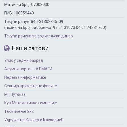
Матични број: 07003030
ПИБ: 100059449
Текући рачун: 840-31302845-09
(позив на број одобрења: 97 54 01673 04 01 74231700)
Текући рачуни за родитељски динар
Наши сајтови
Упис у седми разред
Алумни портал - АЛМАГИ
Недеља информатике
Секција примењене физике
МГ Путоказ
Куп Математичке гимназије
Такмичење 2х2
Удружења Кликер и Кликерчић