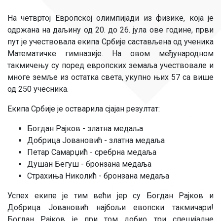
На четвртој Европској олимпијади из физике, која је
одржана на даљину од 20. до 26. јула ове године, први
пут је учествовала екипа Србије састављена од ученика
Математичке гимназије. На овом међународном
такмичењу су поред европских земаља учествовале и
многе земље из остатка света, укупно њих 57 са више
од 250 учесника.
Екипа Србије је остварила сјајан резултат:
Богдан Рајков - златна медаља
Добрица Јовановић - златна медаља
Петар Самарџић - сребрна медаља
Душан Бегуш - бронзана медаља
Страхиња Николић - бронзана медаља
Успех екипе је тим већи јер су Богдан Рајков и
Добрица Јовановић најбољи евопски такмичари!
Богдан Рајков је при том добио три специјалне