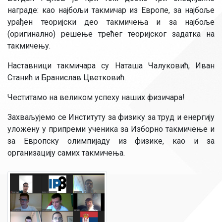
награде: као најбољи такмичар из Европе, за најбоље
урађен теоријски део такмичења и за најбоље
(оригинално) решење трећег теоријског задатка на
такмичењу.
Наставници такмичара су Наташа Чалуковић, Иван
Станић и Бранислав Цветковић.
Честитамо на великом успеху наших физичара!
Захваљујемо се Институту за физику за труд и енергију
уложену у припреми ученика за Изборно такмичење и
за Европску олимпијаду из физике, као и за
организацију самих такмичења.