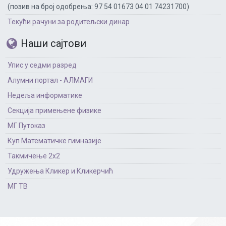
(позив на број одобрења: 97 54 01673 04 01 74231700)
Текући рачуни за родитељски динар
Наши сајтови
Упис у седми разред
Алумни портал - АЛМАГИ
Недеља информатике
Секција примењене физике
МГ Путоказ
Куп Математичке гимназије
Такмичење 2х2
Удружења Кликер и Кликерчић
МГ ТВ