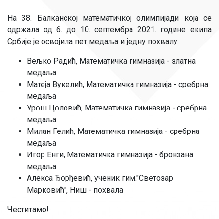
На 38. Балканској математичкој олимпијади која се
одржала од 6. до 10. септембра 2021. године екипа
Србије је освојила пет медаља и једну похвалу:
Вељко Радић, Математичка гимназија - златна
медаља
Матеја Вукелић, Математичка гимназија - сребрна
медаља
Урош Цоловић, Математичка гимназија - сребрна
медаља
Милан Гелић, Математичка гимназија - сребрна
медаља
Игор Енги, Математичка гимназија - бронзана
медаља
Алекса Ђорђевић, ученик гим."Светозар
Марковић", Ниш - похвала
Честитамо!