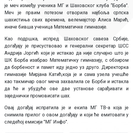
је меч између ученика МГ и Шаховског клуба “Борба”.
Меч је првим потезом отворила најбоља српска
шахистиња свих времена, велемајстор Алиса Марић,
иначе бивша ученица Математичке гимназије.
Као подршка, испред Шаховског савеза Србије,
догађају је присуствовао и генерални секретар ШСС
Андрија Јоргић који је истакао да није случајно што је
ШК Борба изабрао Математичку гимназију, с обзиром
да борбеност и памет иду једно уз друго. Директорка
гимназије Мирјана Катић,која је и сама узела учешће
као такмичар овог меча захвалила се Борби и истакла
да ће и убудуће ове две установе сарађивати и
заједнички промовисати шах.
Овај догађај испратила је и екипа МГ ТВ-а која је
снимила прилог о овом догађају и који ће емитовати у
следећој емисији "МГ Инфо".