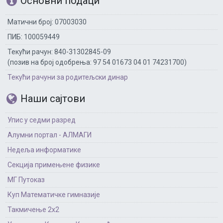
Основни подаци
Матични број: 07003030
ПИБ: 100059449
Текући рачун: 840-31302845-09
(позив на број одобрења: 97 54 01673 04 01 74231700)
Текући рачуни за родитељски динар
Наши сајтови
Упис у седми разред
Алумни портал - АЛМАГИ
Недеља информатике
Секција примењене физике
МГ Путоказ
Куп Математичке гимназије
Такмичење 2х2