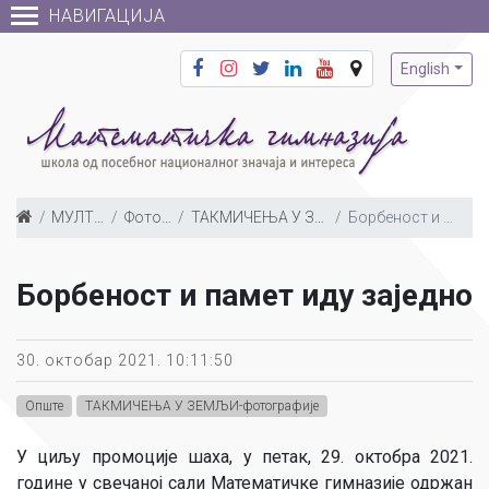
НАВИГАЦИЈА
English
МУЛТИМЕДИЈА
Фото галерија
ТАКМИЧЕЊА У ЗЕМЉИ-фотографије
Борбеност и памет иду заједно
Борбеност и памет иду заједно
30. октобар 2021. 10:11:50
Опште
ТАКМИЧЕЊА У ЗЕМЉИ-фотографије
У циљу промоције шаха, у петак, 29. октобра 2021.
године у свечаној сали Математичке гимназије одржан