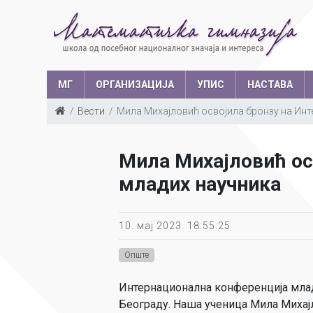
МГ
ОРГАНИЗАЦИЈА
УПИС
НАСТАВА
Вести
Мила Михајловић освојила бронзу на Инт
Такмичења у з
Структура запослених
Ш
Мила Михајловић ос
Са
младих научника
Уче
10. мај 2023. 18:55:25
Опште
Интернационална конференција младих
Београду. Наша ученица Мила Михајл