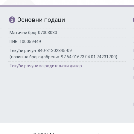
Основни подаци
Матични број: 07003030
ПИБ: 100059449
Текући рачун: 840-31302845-09
(позив на број одобрења: 97 54 01673 04 01 74231700)
Текући рачуни за родитељски динар