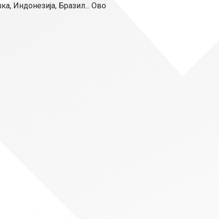
Страни језици
а, Индонезија, Бразил... Ово
Физичко васпитање
Критеријуми за оце
чко особље