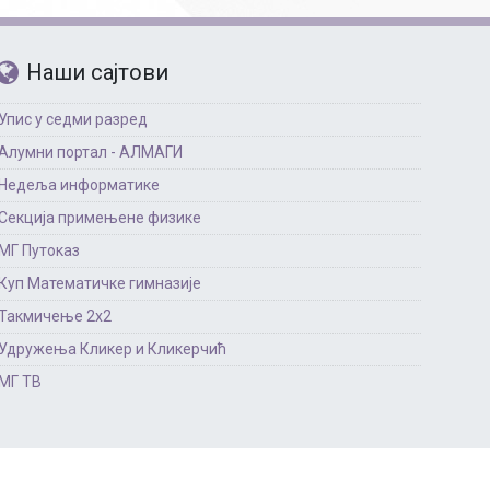
Наши сајтови
Упис у седми разред
Алумни портал - АЛМАГИ
Недеља информатике
Секција примењене физике
МГ Путоказ
Куп Математичке гимназије
Такмичење 2х2
Удружења Кликер и Кликерчић
МГ ТВ