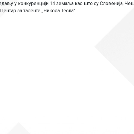
даљу у конкуренцији 14 земаља као што су Словенија, Чешк
Рачуноводство
ентар за таленте ,,Никола Тесла".
Библиотекар
Помоћно-техни