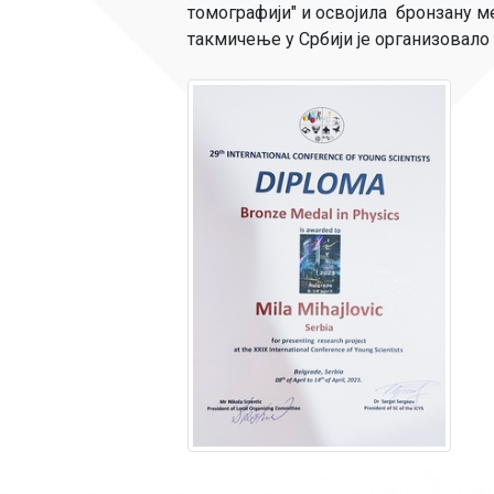
томографији" и освојила бронзану ме
такмичење у Србији је организовало Ц