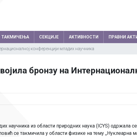
ТАКМИЧЕЊА
СЕКЦИЈЕ
АКТИВНОСТИ
ПРАВНИ АКТ
ернационалној конференцији младих научника
емљи по годинама
Резултати на међународним
колски одбор
Директор
војила бронзу на Интернационал
такмичењима по годинама
вет родитеља
Секретар школе
Успеси на међународним, европски
нички парламент
Помоћник директо
балканским олимпијадама
Успеси на осталим међународним
Професори
такмичењима
Психолози
Информатичар
 научника из области природних наука (ICYS) одржала се о
Администратори
овић се такмичила у области физике на тему ,,Нуклеарна м