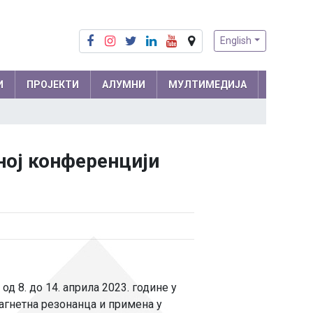
English
И
ПРОЈЕКТИ
АЛУМНИ
МУЛТИМЕДИЈА
Припреме из математике
Математика
ној конференцији
Припреме из физике
Физика
м и
Информатика
ра
Биологија
Хемија
Друштвене науке
Српски језик
д 8. до 14. априла 2023. године у
 мреже
агнетна резонанца и примена у