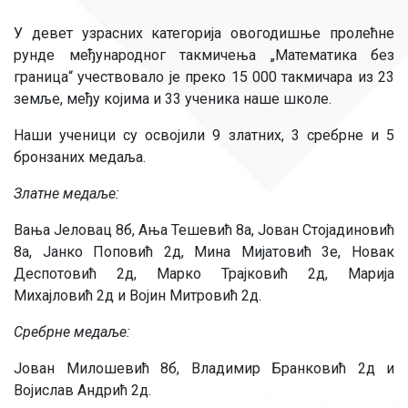
У девет узрасних категорија овогодишње пролећне
рунде међународног такмичења „Математика без
граница“ учествовало је преко 15 000 такмичара из 23
земље, међу којима и 33 ученика наше школе.
Наши ученици су освојили 9 златних, 3 сребрне и 5
бронзаних медаља.
Златне медаље:
Вања Јеловац 8б, Ања Тешевић 8а, Јован Стојадиновић
8а, Јанко Поповић 2д, Мина Мијатовић 3е, Новак
Деспотовић 2д, Марко Трајковић 2д, Марија
Михајловић 2д и Војин Митровић 2д.
Сребрне медаље:
Јован Милошевић 8б, Владимир Бранковић 2д и
Војислав Андрић 2д.