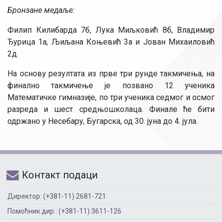
Бронзане медаље:
Филип Килибарда 7б, Лука Миљковић 8б, Владимир
Ђурица 1а, Љиљана Коњевић 3а и Јован Михаиловић
2д.
На основу резултата из прве три рунде такмичења, на
финално такмичење је позвано 12 ученика
Математичке гимназије, по три ученика седмог и осмог
разреда и шест средњошколаца. Финале ће бити
одржано у Несебару, Бугарска, од 30. јуна до 4. јула.
Контакт подаци
Директор: (+381-11) 2681-721
Помоћник дир.: (+381-11) 3611-126