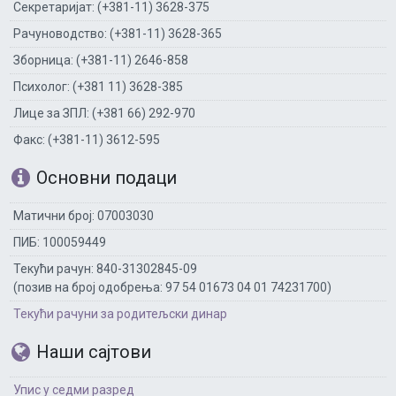
Секретаријат: (+381-11) 3628-375
Рачуноводство: (+381-11) 3628-365
Зборница: (+381-11) 2646-858
Психолог: (+381 11) 3628-385
Лице за ЗПЛ: (+381 66) 292-970
Факс: (+381-11) 3612-595
Основни подаци
Матични број: 07003030
ПИБ: 100059449
Текући рачун: 840-31302845-09
(позив на број одобрења: 97 54 01673 04 01 74231700)
Текући рачуни за родитељски динар
Наши сајтови
Упис у седми разред