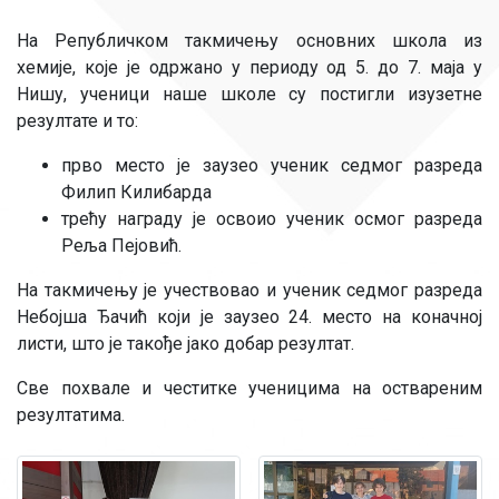
На Републичком такмичењу основних школа из
хемије, које је одржано у периоду од 5. до 7. маја у
Нишу, ученици наше школе су постигли изузетне
резултате и то:
прво место је заузео ученик седмог разреда
Филип Килибарда
трећу награду је освоио ученик осмог разреда
Реља Пејовић.
На такмичењу је учествовао и ученик седмог разреда
Небојша Ђачић који је заузео 24. место на коначној
листи, што је такође јако добар резултат.
Све похвале и честитке ученицима на оствареним
резултатима.