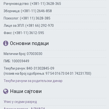
Рачуноводство: (+381-11) 3628-365
Зборница: (+381-11) 2646-858
Психолог: (+381 11) 3628-385
Лице за ЗПЛ: (+381 66) 292-970
Факс: (+381-11) 3612-595
Основни подаци
Матични број: 07003030
ПИБ: 100059449
Текући рачун: 840-31302845-09
(позив на број одобрења: 97 54 01673 04 01 74231700)
Текући рачуни за родитељски динар
Наши сајтови
Упис у седми разред
Алумни портал - АЛМАГИ