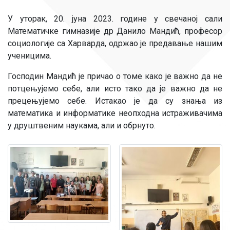
У уторак, 20. јуна 2023. године у свечаној сали
Математичке гимназије др Данило Мандић, професор
социологије са Харварда, одржао је предавање нашим
ученицима.
Господин Мандић је причао о томе како је важно да не
потцењујемо себе, али исто тако да је важно да не
прецењујемо себе. Истакао је да су знања из
математика и информатике неопходна истраживачима
у друштвеним наукама, али и обрнуто.