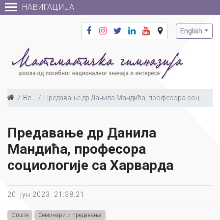
НАВИГАЦИЈА
English
Вести
Предавање др Данила Мандића, професора социологије са Харварда
Предавање др Данила
Мандића, професора
социологије са Харварда
20. јун 2023. 21:38:21
Опште
Семинари и предавања