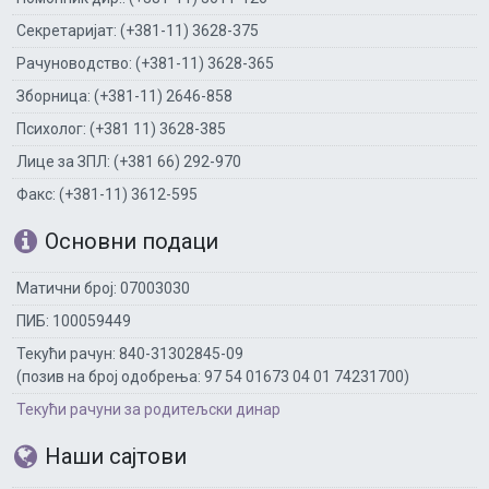
Секретаријат: (+381-11) 3628-375
Рачуноводство: (+381-11) 3628-365
Зборница: (+381-11) 2646-858
Психолог: (+381 11) 3628-385
Лице за ЗПЛ: (+381 66) 292-970
Факс: (+381-11) 3612-595
Основни подаци
Матични број: 07003030
ПИБ: 100059449
Текући рачун: 840-31302845-09
(позив на број одобрења: 97 54 01673 04 01 74231700)
Текући рачуни за родитељски динар
Наши сајтови