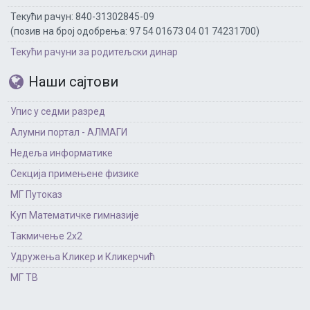
Текући рачун: 840-31302845-09
(позив на број одобрења: 97 54 01673 04 01 74231700)
Текући рачуни за родитељски динар
Наши сајтови
Упис у седми разред
Алумни портал - АЛМАГИ
Недеља информатике
Секција примењене физике
МГ Путоказ
Куп Математичке гимназије
Такмичење 2х2
Удружења Кликер и Кликерчић
МГ ТВ