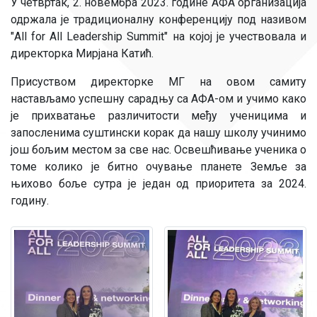
У четвртак, 2. новембра 2023. године АФА организација
одржала је традиционалну конференцију под називом
"All for All Leadership Summit" на којој је учествовала и
директорка Мирјана Катић.
Присуством директорке МГ на овом самиту
настављамо успешну сарадњу са АФА-ом и учимо како
је прихватање различитости међу ученицима и
запосленима суштински корак да нашу школу учинимо
још бољим местом за све нас. Освешћивање ученика о
томе колико је битно очување планете Земље за
њихово боље сутра је један од приоритета за 2024.
годину.