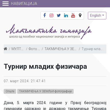
НАВИГАЦИЈА
English
МУЛТИМЕДИЈА
Фото галерија
ТАКМИЧЕЊА У ЗЕМЉИ-фотографије
Турнир младих физичара
Турнир младих физичара
07. март 2024. 21:47:41
Опште
ТАКМИЧЕЊА У ЗЕМЉИ-фотографије
Дана, 5. марта 2024. године у Првој београдској
гимназији одржано је државно такмичење Турнира