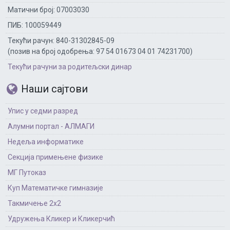
Матични број: 07003030
ПИБ: 100059449
Текући рачун: 840-31302845-09
(позив на број одобрења: 97 54 01673 04 01 74231700)
Текући рачуни за родитељски динар
Наши сајтови
Упис у седми разред
Алумни портал - АЛМАГИ
Недеља информатике
Секција примењене физике
МГ Путоказ
Куп Математичке гимназије
Такмичење 2х2
Удружења Кликер и Кликерчић