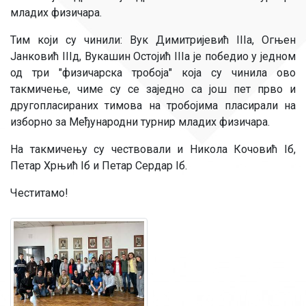
младих физичара.
Тим који су чинили: Вук Димитријевић IIIa, Огњен
Јанковић IIIд, Вукашин Остојић IIIa је победио у једном
од три "физичарска тробоја" која су чинила ово
такмичење, чиме су се заједно са још пет прво и
другопласираних тимова на тробојима пласирали на
изборно за Међународни турнир младих физичара.
На такмичењу су чествовали и Никола Кочовић Iб,
Петар Хрњић Iб и Петар Сердар Iб.
Честитамо!