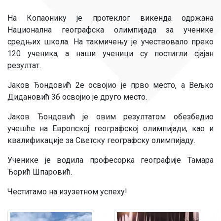
На Копаонику је протеклог викенда одржана
Национална географска олимпијада за ученике
средњих школа. На такмичењу је учествовало преко
120 ученика, а наши ученици су постигли сјајан
резултат.
Јаков Ђондовић 2е освојио је прво место, а Вељко
Дидановић 3б освојио је друго место.
Јаков Ђондовић је овим резултатом обезбедио
учешће на Европској географској олимпијади, као и
квалификације за Светску географску олимпијаду.
Ученике је водила професорка географије Тамара
Ђорић Шпаровић.
Честитамо на изузетном успеху!