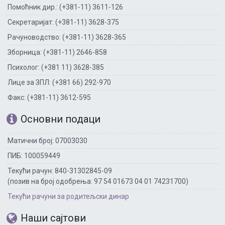
Помоћник дир.: (+381-11) 3611-126
Секретаријат: (+381-11) 3628-375
Рачуноводство: (+381-11) 3628-365
Зборница: (+381-11) 2646-858
Психолог: (+381 11) 3628-385
Лице за ЗПЛ: (+381 66) 292-970
Факс: (+381-11) 3612-595
Основни подаци
Матични број: 07003030
ПИБ: 100059449
Текући рачун: 840-31302845-09
(позив на број одобрења: 97 54 01673 04 01 74231700)
Текући рачуни за родитељски динар
Наши сајтови