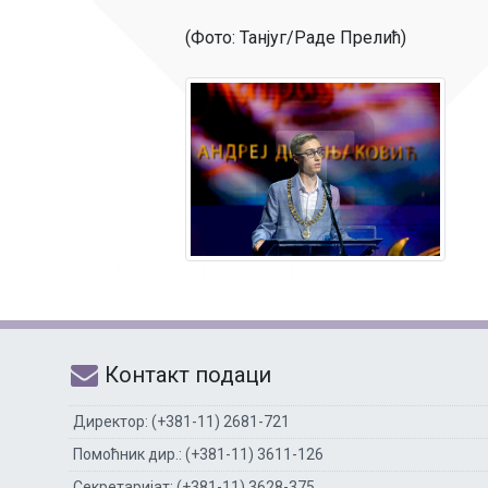
(Фото: Танјуг/Раде Прелић)
Контакт подаци
Директор: (+381-11) 2681-721
Помоћник дир.: (+381-11) 3611-126
Секретаријат: (+381-11) 3628-375