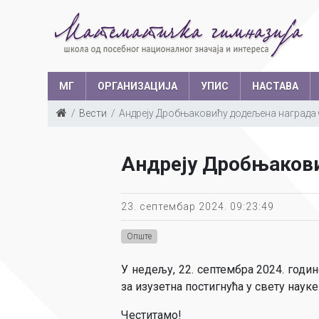
МГ
ОРГАНИЗАЦИЈА
УПИС
НАСТАВА
Вести
Андреју Дробњаковићу додељена награда 
Такмичења у з
Структура запослених
Ш
Андреју Дробњакови
Са
Уче
23. септембар 2024. 09:23:49
Опште
У недељу, 22. септембра 2024. год
за изузетна постигнућа у свету наук
Честитамо!