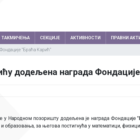
ТАКМИЧЕЊА
СЕКЦИЈЕ
АКТИВНОСТИ
ПРАВНИ АКТ
Фондације "Браћа Карић"
емљи по годинама
Резултати на међународним
колски одбор
Директор
ћу додељена награда Фондације 
такмичењима по годинама
вет родитеља
Секретар школе
Успеси на међународним, европски
нички парламент
Помоћник директо
балканским олимпијадама
Успеси на осталим међународним
Професори
такмичењима
Психолози
ине у Народном позоришту додељена је награда Фондације 
Информатичар
е и образовања, за његова постигнућа у математици, физици
Администратори