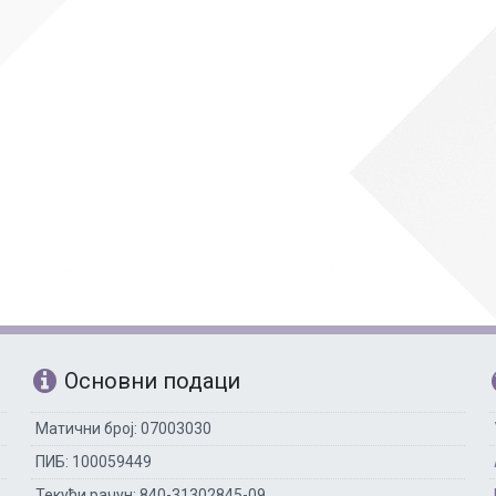
Рачуноводство
Библиотекар
Помоћно-техни
Основни подаци
Матични број: 07003030
ПИБ: 100059449
Текући рачун: 840-31302845-09