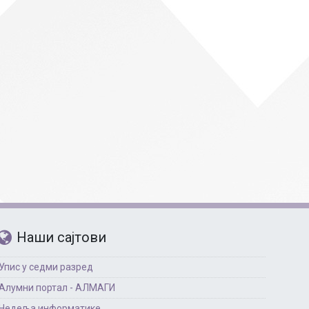
Страни језици
Физичко васпитање
Критеријуми за оце
чко особље
Наши сајтови
Упис у седми разред
Алумни портал - АЛМАГИ
Недеља информатике