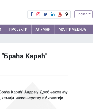
English
И
ПРОЈЕКТИ
АЛУМНИ
МУЛТИМЕДИЈА
Припреме из математике
Математика
"Браћа Карић"
Припреме из физике
Физика
м и
Информатика
ра
Биологија
Хемија
Друштвене науке
"Браћа Карић" Андреју Дробњаковићу
, хемији, инжењерству и биологији.
Српски језик
 мреже