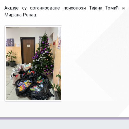
Акције су организовале психолози Тијана Томић и
Мирјана Репац.