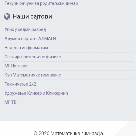
Текући рачуни за родитељски динар
Наши сајтови
Упис у седми разред
Алумни портал - АЛМАГИ
Недеља информатике
Секција примењене физике
МГ Путоказ
Куп Математичке гимназије
Такмичење 2х2
Удружења Кликер и Кликерчић
МГ ТВ
© 2026 Математичка гимназија