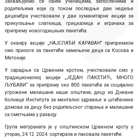
Захваљујемо се свим ученицима, запосленима и
родитељима који су током последње две недеље
децембра учествовали у две хуманитарне акције за
прикупљање слаткиша, грицкалица и играчака за
припрему новогодишњих пакетића.
У оквиру акције „НАЈСЛАЂИ КАРАВАН" припремили
смо прилоге за пакетиће намењене деци са Косова и
Метохије.
У сарадњи са Црвеним крстом, учествовали смо у
традиционалној акцији „ЈЕДАН ПАКЕТИЋ, МНОГО
ЉУБАВИ“ за припрему око 800 пакетића за социјално
угрожене малишане наше општине, децу из Дневне
болнице Института за ментално здравље и штићенике
домова за децу без родитељског старања и малишане
са сметњама у развоју.
Група матураната је у општинском Црвеном крсту у
уторак, 24.12. 2024. сортирала и паковала пакетиће.