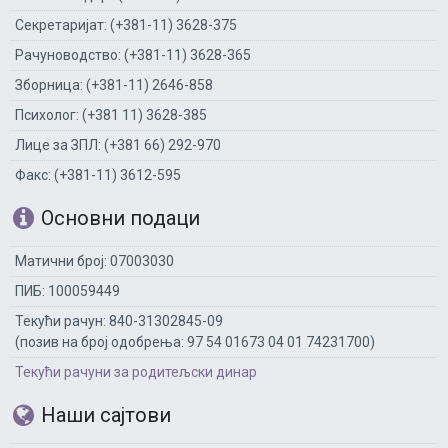
Секретаријат: (+381-11) 3628-375
Рачуноводство: (+381-11) 3628-365
Зборница: (+381-11) 2646-858
Психолог: (+381 11) 3628-385
Лице за ЗПЛ: (+381 66) 292-970
Факс: (+381-11) 3612-595
Основни подаци
Матични број: 07003030
ПИБ: 100059449
Текући рачун: 840-31302845-09
(позив на број одобрења: 97 54 01673 04 01 74231700)
Текући рачуни за родитељски динар
Наши сајтови