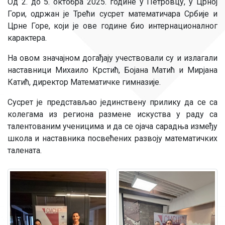
Од 2. до 5. октобра 2025. године у Петровцу, у Црној
Гори, одржан је Трећи сусрет математичара Србије и
Црне Горе, који је ове године био интернационалног
карактера.
На овом значајном догађају учествовали су и излагали
наставници Михаило Крстић, Бојана Матић и Мирјана
Катић, директор Математичке гимназије.
Сусрет је представљао јединствену прилику да се са
колегама из региона размене искуства у раду са
талентованим ученицима и да се ојача сарадња између
школа и наставника посвећених развоју математичких
талената.