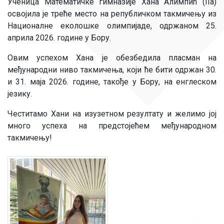
Ученица Математичке гимназије Хана Алимпић (IIа)
освојила је треће место на републичком такмичењу из
Националне еколошке олимпијаде, одржаном 25.
априла 2026. године у Бору.
Овим успехом Хана је обезбедила пласман на
међународни ниво такмичења, који ће бити одржан 30.
и 31. маја 2026. године, такође у Бору, на енглеском
језику.
Честитамо Хани на изузетном резултату и желимо јој
много успеха на предстојећем међународном
такмичењу!