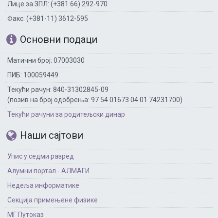
Лице за ЗПЛ: (+381 66) 292-970
Факс: (+381-11) 3612-595
Основни подаци
Матични број: 07003030
ПИБ: 100059449
Текући рачун: 840-31302845-09
(позив на број одобрења: 97 54 01673 04 01 74231700)
Текући рачуни за родитељски динар
Наши сајтови
Упис у седми разред
Алумни портал - АЛМАГИ
Недеља информатике
Секција примењене физике
МГ Путоказ