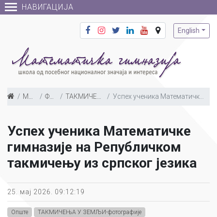
НАВИГАЦИЈА
English
МУЛТИМЕДИЈА
Фото галерија
ТАКМИЧЕЊА У ЗЕМЉИ-фотографије
Успех ученика Математичке гимназије на Републичком такмичењу из српског језика
Успех ученика Математичке
гимназије на Републичком
такмичењу из српског језика
25. мај 2026. 09:12:19
Опште
ТАКМИЧЕЊА У ЗЕМЉИ-фотографије