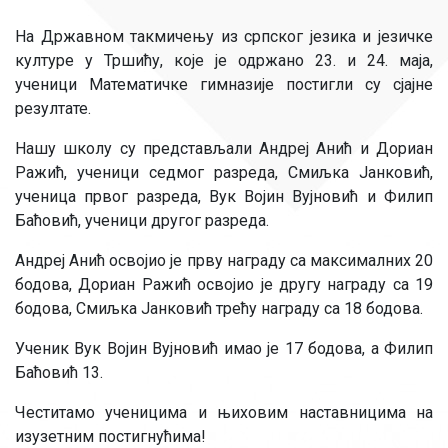
На Државном такмичењу из српског језика и језичке
културе у Тршићу, које је одржано 23. и 24. маја,
ученици Математичке гимназије постигли су сјајне
резултате.
Нашу школу су представљали Андреј Анић и Дориан
Ражић, ученици седмог разреда, Смиљка Јанковић,
ученица првог разреда, Вук Војин Вујновић и Филип
Баћовић, ученици другог разреда.
Андреј Анић освојио је прву награду са максималних 20
бодова, Дориан Ражић освојио је другу награду са 19
бодова, Смиљка Јанковић трећу награду са 18 бодова.
Ученик Вук Војин Вујновић имао је 17 бодова, а Филип
Баћовић 13.
Честитамо ученицима и њиховим наставницима на
изузетним постигнућима!