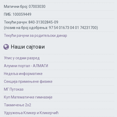
Матични број: 07003030
ПИБ: 100059449
Текући рачун: 840-31302845-09
(позив на број одобрења: 97 54 01673 04 01 74231700)
Текући рачуни за родитељски динар
Наши сајтови
Упис у седми разред
Алумни портал - АЛМАГИ
Недеља информатике
Секција примењене физике
МГ Путоказ
Куп Математичке гимназије
Такмичење 2х2
Удружења Кликер и Кликерчић