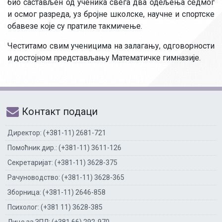
био састављен од ученика свега два одељења седмог
и осмог разреда, уз бројне школске, научне и спортске
обавезе које су пратиле такмичење.
Честитамо свим ученицима на залагању, одговорности
и достојном представљању Математичке гимназије.
Контакт подаци
Директор: (+381-11) 2681-721
Помоћник дир.: (+381-11) 3611-126
Секретаријат: (+381-11) 3628-375
Рачуноводство: (+381-11) 3628-365
Зборница: (+381-11) 2646-858
Психолог: (+381 11) 3628-385