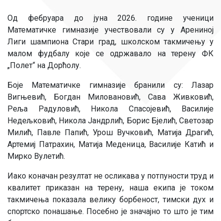
Од фебруара до јуна 2026. године ученици
Математичке гимназије учествовали су у Арениној
Лиги шампиона Стари град, школском такмичењу у
малом фудбалу које се одржавало на терену ФК
„Полет“ на Дорћолу.
Боје Математичке гимназије бранили су: Лазар
Вигњевић, Богдан Миловановић, Сава Живковић,
Реља Радуловић, Никола Спасојевић, Василије
Недељковић, Никола Јандрлић, Борис Бјелић, Светозар
Милић, Павле Папић, Урош Вучковић, Матија Драгић,
Артемиј Патрахин, Матија Меденица, Василије Катић и
Мирко Вулетић.
Иако коначан резултат не осликава у потпуности труд и
квалитет приказан на терену, наша екипа је током
такмичења показала велику борбеност, тимски дух и
спортско понашање. Посебно је значајно то што је тим