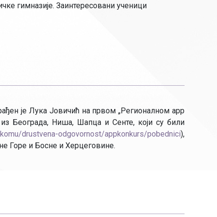
чке гимназије. Заинтересовани ученици
рађен је Лука Јовичић на првом „Регионалном app
из Београда, Ниша, Шапца и Сенте, који су били
lekomu/drustvena-odgovornost/appkonkurs/pobednici
),
не Горе и Босне и Херцеговине.