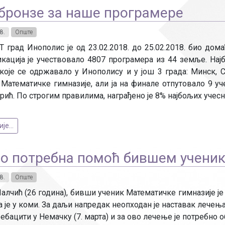
бронзе за наше програмере
8.
Опште
Т град Инополис је од 23.02.2018. до 25.02.2018. био дом
кација је учествовало 4807 програмера из 44 земље. Нај
које се одржавало у Инополису и у још 3 града: Минск, Са
 Математичке гимназије, али ја на финале отпутовало 9 
рић. По строгим правилима, награђено је 8% најбољих учесн
е...
о потребна помоћ бившем ученик
8.
Опште
алчић (26 година), бивши ученик Математичке гимназије ј
а је у коми. За даљи напредак неопходан је наставак лечењ
ебацити у Немачку (7. марта) и за ово лечење је потребно 