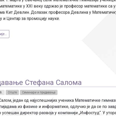
Рачуноводство
 математике у XXI веку одржао је професор математике са
а Кит Девлин. Долазак професора Девлина у Математичку
Библиотекар
у и Центар за промоцију науке.
Помоћно-техни
е...
авање Стефана Салома
8.
Опште
Семинари и предавања
алом, један од најуспешнијих ученика Математичке гимназиј
пијадама из физике и информатике, одлучио је да се по за
 успешан директор развоја у компанији „Инфостуд“. У уторак