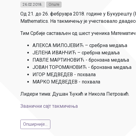
26.02.2018.
Опште
Од 21. до 26. фебруара 2018. године у Букурешту
Mathematics. На такмичењу је учествовало двадес
Тим Србије састављен од шест ученика Математичк
АЛЕКСА МИЛОЈЕВИЋ – сребрна медаља
ЈЕЛЕНА ИВАНЧИЋ – сребрна медаља
ПАВЛЕ МАРТИНОВИЋ - бронзана медаља
ЈОВАН ТОРОМАНОВИЋ - бронзана медаља
ИГОР МЕДВЕДЕВ - похвала
МАРКО МЕДВЕДЕВ - похвала
Лидери тима: Душан Ђукић и Никола Петровић.
Званични сајт такмичења
Опширније...