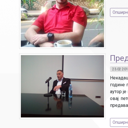
Опширниј
Пред
23.02.201
Некадаш
године 
аутор је
овај пе
предава
Опширниј