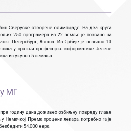
аћин Сверуске отворене олимпијаде. На два круга
бољих 250 програмера из 22 земље је позвано на
нкт Петерсбург, Астана. Из Србије је позвано 13
ученика у пратњи професорке информатике Јелене
ика из укупно 5 земаља.
у МГ
е пре годину дана доживео озбиљну повреду главе
а у Немачкој. Према процени лекара, потребно га је
обезбедити 54.000 евра.