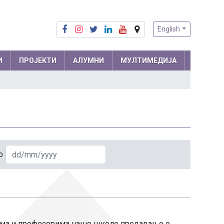
English
И
ПРОЈЕКТИ
АЛУМНИ
МУЛТИМЕДИЈА
Припреме из математике
Математика
Припреме из физике
Физика
м и
Информатика
ра
Биологија
о
Хемија
Друштвене науке
Српски језик
 мреже
ицима и професорима наше школе предавање о