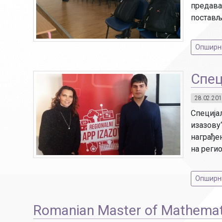
предава
постављ
Опширниј
Спец
28.02.201
Специја
изазову
награђе
на реги
Опширниј
Romanian Master of Mathemat