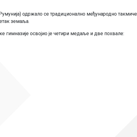
 (Румунија) одржало се традиционално међународно такмиче
етак земаља.
е гимназије освојио је четири медаље и две похвале: