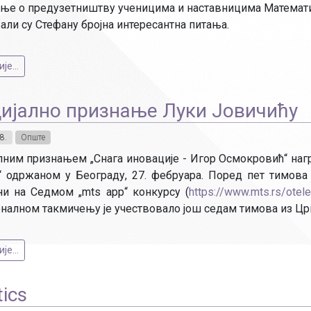
ње о предузетништву ученицима и наставницима Математи
али су Стефану бројна интересантна питања.
е...
ијално признање Луки Јовичићу
8.
Опште
лним признањем „Снага иновације - Игор Осмокровић“ наг
“ одржаном у Београду, 27. фебруара. Поред пет тимова 
ни на Седмом „mts app“ конкурсу (
https://www.mts.rs/ote
оналном такмичењу је учествовало још седам тимова из Цр
е...
ics