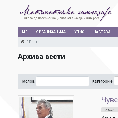
МГ
ОРГАНИЗАЦИЈА
УПИС
НАСТАВА
Вести
Такмичења у з
Архива вести
Структура запослених
Ш
Са
Уче
Наслов
Категорије
Чуве
02.03.201
У четвр