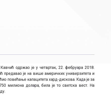
авчић одржао је у четвртак, 22. фебруара 2018.
ћ предавао је на више америчких универзитета и
огућио повећање капацитета хард-дискова. Када је за
750 милиона долара, била је то светска вест. На
ду.