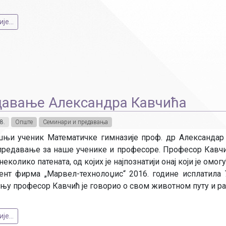
е...
авање Александра Кавчића
8.
Опште
Семинари и предавања
њи ученик Математичке гимназије проф. др Александар К
предавање за наше ученике и професоре. Професор Кавчи
 неколико патената, од којих је најпознатији онај који је ом
тент фирма „Марвел-технолоџис“ 2016. године исплатила 
њу професор Кавчић je говорио о свом животном путу и ра
е...