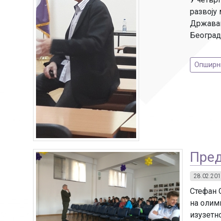
развоју
Државам
Београд
Опширниј
Пред
28.02.201
Стефан С
на олим
изузетно