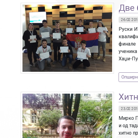
Две 
26.02.201
Руски И
квалифи
финале 
ученика
Хаџи-Пу
Опширниј
Хитн
23.02.201
Мирко П
и од тад
хитно пр