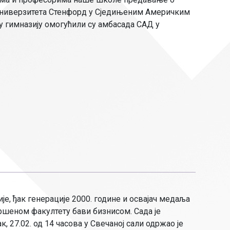
Страни језици
 универзитета Стенфорд у Сједињеним Америчким
Физичко васпитање
 гимназију омогућили су амбасада САД у
Критеријуми за оце
чко особље
е, ђак генерације 2000. године и освајач медаља
вршеном факултету бави бизнисом. Сада је
, 27.02. од 14 часова у Свечаној сали одржаo је