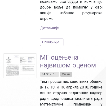
позивамо све људе и компаније
добре воље да помогну у овој
акцији набавке рачунарске
опреме.
Детаљније
Опширније...
МГ оцењена
највишом оценом
14.06.2018.
Опште
Тим просветних саветника обавио
је 17, 18. и 19. априла 2018. године
општи стручно-педагошки надзор
ради вредновања квалитета рада
Математичке гимназије у