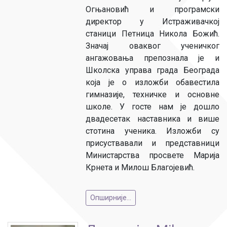
Огњановић и програмски
директор у Истраживачкој
станици Петница Никола Божић.
Значај оваквог ученичког
ангажовања препознала је и
Школска управа града Београда
која је о изложби обавестила
гимназије, техничке и основне
школе. У госте нам је дошло
двадесетак наставника и више
стотина ученика. Изложби су
присуствавали и представници
Министарства просвете Марија
Крнета и Милош Благојевић.
Опширније...