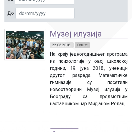
До
Музеј илузија
22.06.2018.
Опште
На крају једногодишњег програма
из психологије у овој школској
години, 19. јуна 2018., ученици
другог разреда Математичке
гимназије су посетили
новоотворени Музеј илузија у
Београду са предметним
наставником, мр Мирјаном Репац.