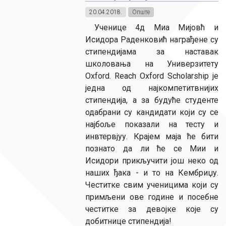
20.04.2018.
Опште
Ученице 4д Миа Мијовћ и
Исидора Раденковић награђене су
стипендијама за наставак
школовања на Универзитету
Оxford. Reach Oxford Scholarship је
једна од најкомпетитвнијих
стипендија, а за будуће студенте
одабрани су кандидати који су се
најбоље показали на тесту и
инвтервјуу. Крајем маја ће бити
познато да ли ће се Мии и
Исидори прикључити још неко од
наших ђака - и то на Кембриџу.
Честитке свим ученицима који су
примљени ове године и посебне
честитке за девојке које су
добитнице стипендија!