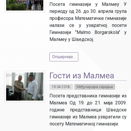
Посета гимназији у Малмеу У
периоду од 26. до 30. априла група
професора Математичке гимназије
налази се у узвратној посети
Гимназији "Malmo Borgarskola" у
Малмеу у Шведској.
Опширније...
Гости из Малмеа
19.04.2018.
Међународна сарадња
Посета представника гимназије из
Малмеа Од 19. до 21. маја 2009.
године представници Шведске
гимназије из Малмеа узвратили су
посету Математичкој гимназији.