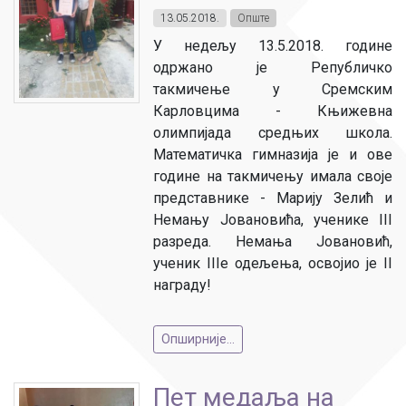
13.05.2018.
Опште
У недељу 13.5.2018. године
одржано је Републичко
такмичење у Сремским
Карловцима - Књижевна
олимпијада средњих школа.
Математичка гимназија је и ове
године на такмичењу имала своје
представнике - Марију Зелић и
Немању Јовановића, ученике III
разреда. Немања Јовановић,
ученик IIIе одељења, освојио је II
награду!
Опширније...
Пет медаља на