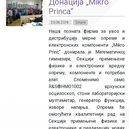
Донација „Mikro
Princa“
20.06.2018.
Опште
Наша позната фирма за увоз и
дистрибуцију мерне опреме и
електронских компоненти „Mikro
Princ“ донирала је Математичкој
гимназији, Секцији примењене
физике и електронике вредну
опрему, компоненте и потребан
алат. Споменимо само
R&S®HMO1002 врхунски
осцилоскоп, стони лабораторијски
мултиметар, генератор функција,
изворе напајња... Опрема ће
омогућити квалитетнији рад на
Секцији примењене физике и
електронике и реализацију нових