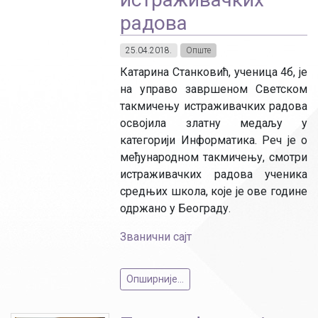
радова
25.04.2018.
Опште
Катарина Станковић, ученица 4б, је
на управо завршеном Светском
такмичењу истраживачких радова
освојила златну медаљу у
категорији Информатика. Реч је о
међународном такмичењу, смотри
истраживачких радова ученика
средњих школа, које је ове године
одржано у Београду.
Званични сајт
Опширније...