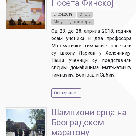
Посета Финској
24.04.2018.
Опште
Међународна сарадња
Од 23. до 28. априла 2018. године
осам ученика и два професора
Математичке гимназије посетили
су школу Ларкан у Хелсинкију.
Наши ученици су представили
својим домаћинима Математичку
гимназију, Београд и Србију.
Опширније...
Шампиони срца на
Београдском
маратону