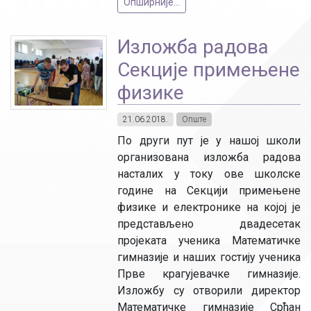
Опширније...
Изложба радова
Секције примењене
физике
21.06.2018.
Опште
По други пут је у нашој школи
организована изложба радова
насталих у току ове школске
године на Секцији примењене
физике и електронике на којој је
представљено двадесетак
пројеката ученика Математичке
гимназије и наших гостију ученика
Прве крагујевачке гимназије.
Изложбу су отворили директор
Математичке гимназије Срђан