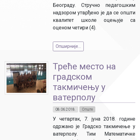
Београду. Стручно педагошким
надзором утврђено је да се општи
квалитет школе оцењује са
оценом четири (4).
Опширније...
Треће место на
градском
такмичењу у
ватерполу
08.06.2018.
Опште
У четвртак, 7. јуна 2018. године
одржано је Градско такмичење у
ватерполу. Тим Математичке