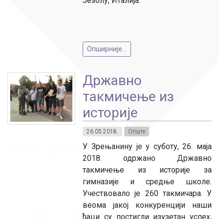
Језолу, Италија.
Опширније...
Државно
такмичење из
историје
26.05.2018.
Опште
У Зрењанину је у суботу, 26. маја
2018. одржано Државно
такмичење из историје за
гимназије и средње школе.
Учествовало је 260 такмичара. У
веома јакој конкуренцији наши
ђаци су постигли изузетан успех,