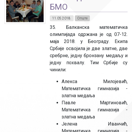
БМО
11.05.2018.
Опште
35. Балканска математичка
олимпијада одржана је од 07-12.
маја 2018. у Београду. Екипа
Србије освојила је две златне, две
сребрне, једну бронзану медаљу и
једну похвалу. Тим Србије су
чинили:
Алекса Милојевић,
Математичка гимназија -
златна медаља
Павле Мартиновић,
Математичка гимназија -
златна медаља
Јелена Иванчић,
Математичка гимназија -