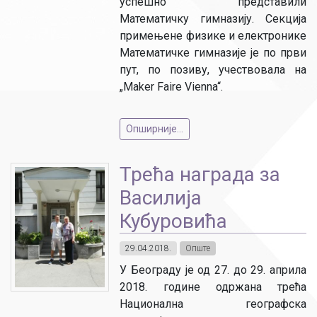
успешно представили
Математичку гимназију. Секција
примењене физике и електронике
Математичке гимназије је по први
пут, по позиву, учествовала на
„Maker Faire Vienna“.
Опширније...
Трећа награда за
Василија
Кубуровића
29.04.2018.
Опште
У Београду је од 27. до 29. априла
2018. године одржана трећа
Национална географска