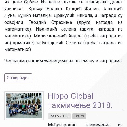
из целе Србије. Из наше школе се пласирало девет
ученика : Крњаја Бранка, Колџић Филип, Јанковић
Лука, Вујнић Наталија, Дракулић Никола, a награде су
освојили Гвоздић Страхиња (друга награда из
математике), Ивановић Јелена (друга награда из
математике), Милисављевић Андреј (трећа награда из
информатике) и Богојевић Селена (трећа награда из
математике).
Честитамо нашим ученицима на пласману и наградама.
Опширније...
Hippo Global
такмичење 2018.
28.05.2018.
Опште
Међународно такмичење из