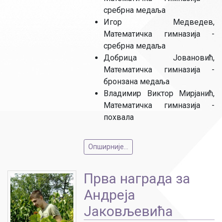
сребрна медаља
Игор Медведев,
Математичка гимназија -
сребрна медаља
Добрица Јовановић,
Математичка гимназија -
бронзана медаља
Владимир Виктор Мирјанић,
Математичка гимназија -
похвала
Опширније...
Прва награда за
Андреја
Јаковљевића