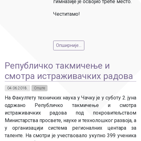
гимназије је освојио треће место.
Честитамо!
Опширније...
Републичко такмичење и
смотра истраживачких радова
04.06.2018.
Опште
На Факултету техничких наука у Чачку је у суботу 2. јуна
одржано Републичко такмичење и смотра
истраживачких радова под покровитељством
Министарства просвете, науке и технолошког развоја, а
у организацији система регионалних центара за
таленте. На смотри је учествовало укупно 399 ученика