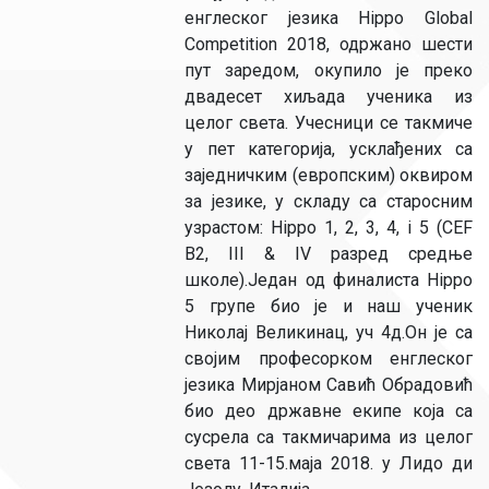
енглеског језика Hippo Global
Competition 2018, одржано шести
пут заредом, окупило је преко
двадесет хиљада ученика из
целог света. Учесници се такмиче
у пет категорија, усклађених са
заједничким (европским) оквиром
за језике, у складу са старосним
узрастом: Hippo 1, 2, 3, 4, i 5 (CEF
B2, III & IV разред средње
школе).Један од финалиста Hippo
5 групе био је и наш ученик
Николај Великинац, уч 4д.Он је са
својим професорком енглеског
језика Мирјаном Савић Обрадовић
био део државне екипе која са
сусрела са такмичарима из целог
света 11-15.маја 2018. у Лидо ди