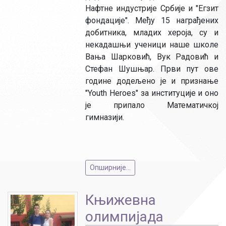
Нафтне индустрије Србије и "Егзит
фондације". Међу 15 награђених
добитника, младих хероја, су и
некадашњи ученици наше школе
Вања Шарковић, Вук Радовић и
Стефан Шушњар. Први пут ове
године додељено је и признање
"Youth Heroes" за институције и оно
је припало Математичкој
гимназији.
Опширније...
Књижевна
олимпијада