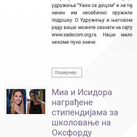
удружења "Увек са децом" и на тај
начин им несебично пружили
подршку. О Удружењу и његовом
раду више можете сазнати на сајту
www.sadecom.org.rs. Наше мало
некоме пуно значи.
Опширније...
Миа и Исидора
награђене
стипендијама за
школовање на
Оксфорду