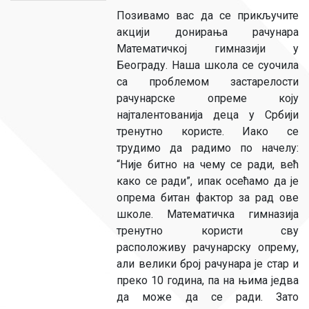
Позивамо вас да се прикључите
акцији донирања рачунара
Математичкој гимназији у
Београду. Наша школа се суочила
са проблемом застарелости
рачунарске опреме коју
најталентованија деца у Србији
тренутно користе. Иако се
трудимо да радимо по начелу:
“Није битно на чему се ради, већ
како се ради”, ипак осећамо да је
опрема битан фактор за рад ове
школе. Математичка гимназија
тренутно користи сву
расположиву рачунарску опрему,
али велики број рачунара је стар и
преко 10 година, па на њима једва
да може да се ради. Зато