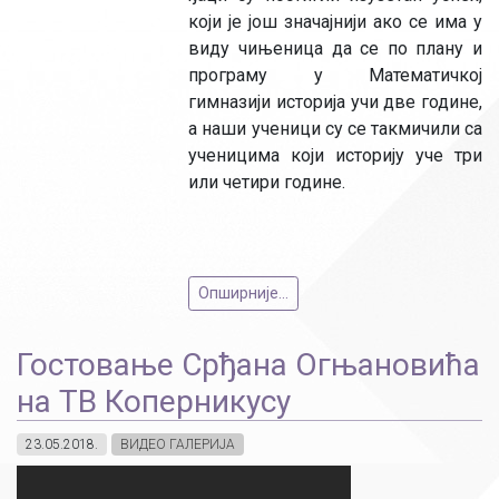
који је још значајнији ако се има у
виду чињеница да се по плану и
програму у Математичкој
гимназији историја учи две године,
а наши ученици су се такмичили са
ученицима који историју уче три
или четири године.
Опширније...
Гостовање Срђана Огњановића
на ТВ Коперникусу
23.05.2018.
ВИДЕО ГАЛЕРИЈА