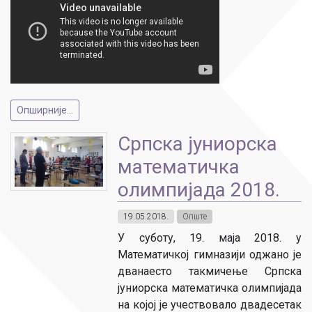
Опширније...
Српска јуниорска
математичка
олимпијада 2018.
19.05.2018.
Опште
У суботу, 19. маја 2018. у
Математичкој гимназији оджано је
дванаесто такмичење Српска
јуниорска математичка олимпијада
на којој је учествовало двадесетак