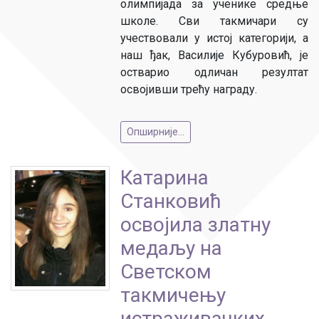
олимпијада за ученике средње
школе. Сви такмичари су
учествовали у истој категорији, а
наш ђак, Василије Кубуровић, је
остварио одличан резултат
освојивши трећу награду.
Опширније...
Катарина
Станковић
освојила златну
медаљу на
Светском
такмичењу
истраживачких