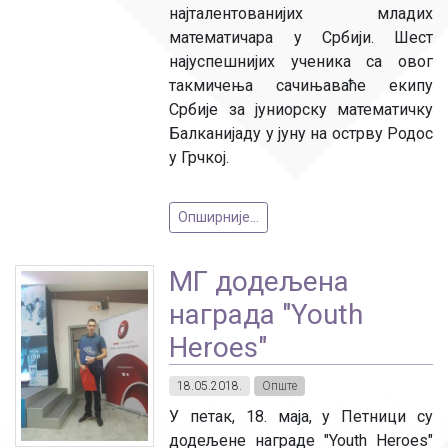
најталентованијих младих
математичара у Србији. Шест
најуспешнијих ученика са овог
такмичења сачињаваће екипу
Србије за јуниорску математичку
Балканијаду у јуну на острву Родос
у Грчкој.
Опширније...
МГ додељена
награда "Youth
Heroes"
18.05.2018.
Опште
У петак, 18. маја, у Петници су
додељене награде "Youth Heroes"