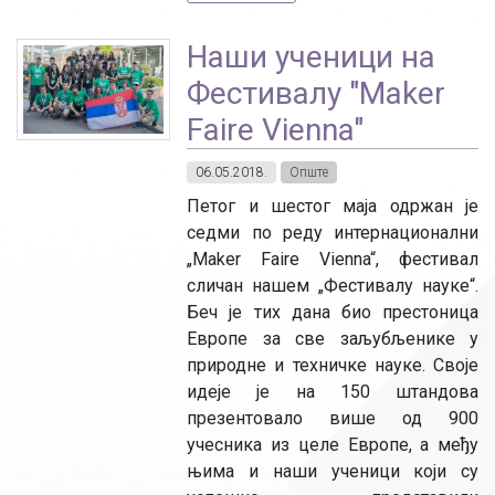
Наши ученици на
Фестивалу "Maker
Faire Vienna"
06.05.2018.
Опште
Петог и шестог маја одржан је
седми по реду интернационални
„Maker Faire Vienna“, фестивал
сличан нашем „Фестивалу науке“.
Беч је тих дана био престоница
Европе за све заљубљенике у
природне и техничке науке. Своје
идеје је на 150 штандова
презентовало више од 900
учесника из целе Европе, а међу
њима и наши ученици који су