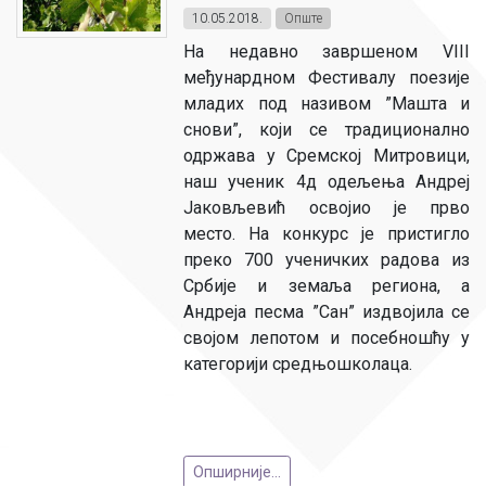
10.05.2018.
Опште
На недавно завршеном VIII
међунардном Фестивалу поезије
младих под називом ”Машта и
снови”, који се традиционално
одржава у Сремској Митровици,
наш ученик 4д одељења Андреј
Јаковљевић освојио је прво
место. На конкурс је пристигло
преко 700 ученичких радова из
Србије и земаља региона, а
Андреја песма ”Сан” издвојила се
својом лепотом и посебношћу у
категорији средњошколаца.
Опширније...