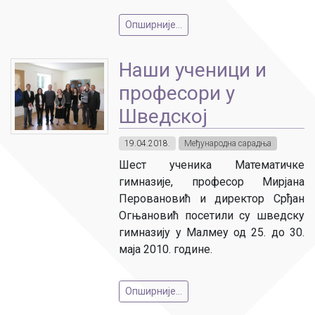
Опширније...
Наши ученици и
професори у
Шведској
19.04.2018.
Међународна сарадња
Шест ученика Математичке
гимназије, професор Мирјана
Перовановић и директор Срђан
Огњановић посетили су шведску
гимназију у Малмеу од 25. до 30.
маја 2010. године.
Опширније...