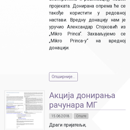
пројеката. Донирана опрема ће се
такође користити у редовној
настави. Вредну донацију нам је
уручио Александар Стојковић из
„Mikro Princa“. Захваљујемо се
„Mikro Princa-у“ на вредној
донацији.
Опширније...
Акција донирања
рачунара МГ
15.06.2018.
Опште
Драги пријатељи,