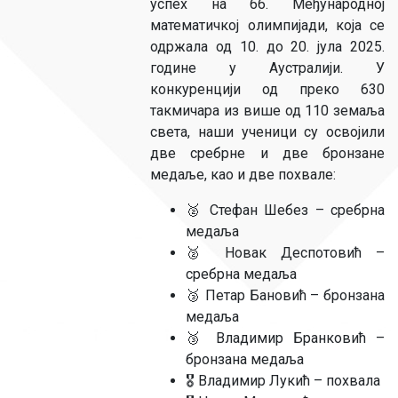
успех на 66. Међународној
математичкој олимпијади, која се
одржала од 10. до 20. јула 2025.
године у Аустралији. У
конкуренцији од преко 630
такмичара из више од 110 земаља
света, наши ученици су освојили
две сребрне и две бронзане
медаље, као и две похвале:
🥈 Стефан Шебез – сребрна
медаља
🥈 Новак Деспотовић –
сребрна медаља
🥉 Петар Бановић – бронзана
медаља
🥉 Владимир Бранковић –
бронзана медаља
🎖 Владимир Лукић – похвала