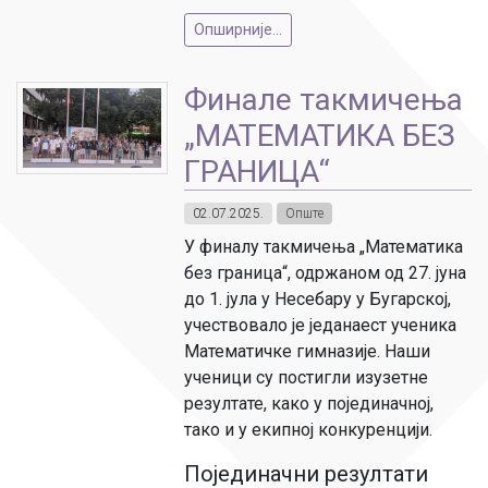
Опширније...
Финале такмичења
„МАТЕМАТИКА БЕЗ
ГРАНИЦА“
02.07.2025.
Опште
У финалу такмичења „Математика
без граница“, одржаном од 27. јуна
до 1. јула у Несебару у Бугарској,
учествовало је једанаест ученика
Математичке гимназије. Наши
ученици су постигли изузетне
резултате, како у појединачној,
тако и у екипној конкуренцији.
Појединачни резултати