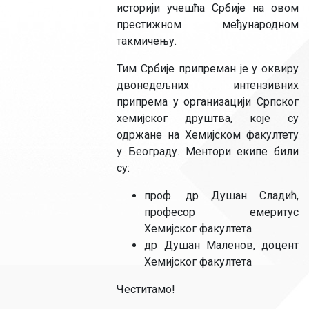
историји учешћа Србије на овом
престижном међународном
такмичењу.
Тим Србије припреман је у оквиру
двонедељних интензивних
припрема у организацији Српског
хемијског друштва, које су
одржане на Хемијском факултету
у Београду. Ментори екипе били
су:
проф. др Душан Сладић,
професор емеритус
Хемијског факултета
др Душан Маленов, доцент
Хемијског факултета
Честитамо!