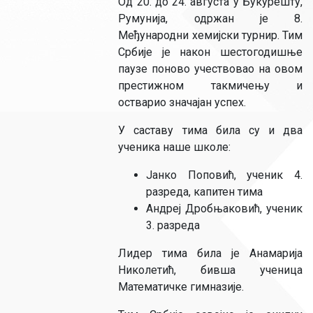
Од 20. до 24. августа у Букурешту,
Румунија, одржан је 8.
Међународни хемијски турнир. Тим
Србије је након шестогодишње
паузе поново учествовао на овом
престижном такмичењу и
остварио значајан успех.
У саставу тима била су и два
ученика наше школе:
Јанко Поповић, ученик 4.
разреда, капитен тима
Андреј Дробњаковић, ученик
3. разреда
Лидер тима била је Анамарија
Николетић, бивша ученица
Математичке гимназије.