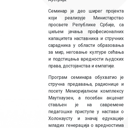
Семинар је део ширег пројекта
који реализује Министарство
просвете Републике Србије, са
циљем јачања професионалних
капацитета наставника и стручних
сарадника у области образовања
за мир, неговањe културе сећања
и подстицања вредности људских
права, достојанства и емпатије.
Програм семинара обухватио је
стручна предавања, радионице и
посету Меморијалном комплексу
Маутхаузен, а посебан акценат
стављен је на савремене
педагошке приступе у настави о
Холокаусту и значај едукације
младих генерација о вредностима