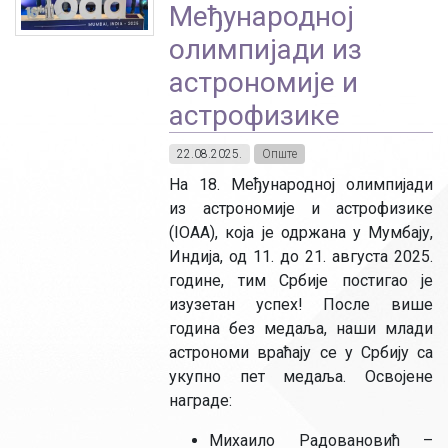
Међународној
олимпијади из
астрономије и
астрофизике
22.08.2025.
Опште
На 18. Међународној олимпијади
из астрономије и астрофизике
(IOAA), која је одржана у Мумбају,
Индија, од 11. до 21. августа 2025.
године, тим Србије постигао је
изузетан успех! После више
година без медаља, наши млади
астрономи враћају се у Србију са
укупно пет медаља. Освојене
награде:
Михаило Радовановић –