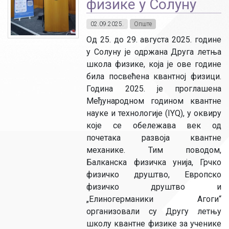
физике у Солуну
02.09.2025.
Опште
Од 25. до 29. августа 2025. године
у Солуну је одржана Друга летња
школа физике, која је ове године
била посвећена квантној физици.
Година 2025. је проглашена
Међународном годином квантне
науке и технологије (IYQ), у оквиру
које се обележава век од
почетака развоја квантне
механике. Тим поводом,
Балканска физичка унија, Грчко
физичко друштво, Европско
физичко друштво и
„Елиногерманики Агоги“
организовали су Другу летњу
школу квантне физике за ученике