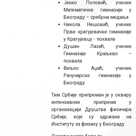
Јанко Поповић, ученик
Математичке гимназије у
Београду – сребрна медаља
Никола Нешовић, ученик
Прве крагујевачке гимназије
у Крагујевцу - похвала
Душан Лазић, ученик
Гимназије Краљево –
похвала
Вељко Аџић, ученик
Рачунарске гимназије у
Београду
Тим Србије припреман је у оквиру
интензивних припрема у
организацији Друштва физичара
Србије, које су одржане на
Институту за физику у Београду.