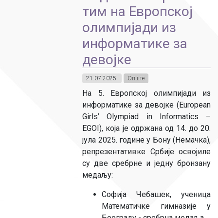
тим на Европској
олимпијади из
информатике за
девојке
21.07.2025.
Опште
На 5. Европској олимпијади из
информатике за девојке (European
Girls’ Olympiad in Informatics –
EGOI), која је одржана од 14. до 20.
јула 2025. године у Бону (Немачка),
репрезентативке Србије освојиле
су две сребрне и једну бронзану
медаљу:
Софија Чебашек, ученица
Математичке гимназије у
Београду - сребрна медаља