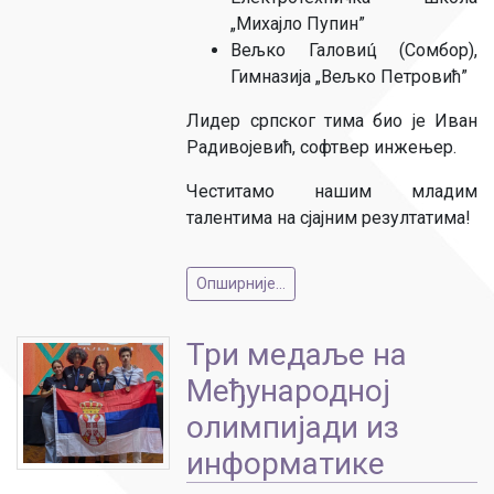
„Михајло Пупин”
Вељко Галовиц́ (Сомбор),
Гимназија „Вељко Петровић”
Лидер српског тима био је Иван
Радивојевић, софтвер инжењер.
Честитамо нашим младим
талентима на сјајним резултатима!
Опширније...
Три медаље на
Међународној
олимпијади из
информатике