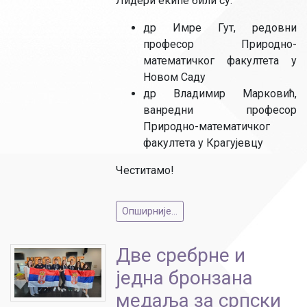
Лидери екипе били су:
др Имре Гут, редовни
професор Природно-
математичког факултета у
Новом Саду
др Владимир Марковић,
ванредни професор
Природно-математичког
факултета у Крагујевцу
Честитамо!
Опширније...
Две сребрне и
једна бронзана
медаља за српски