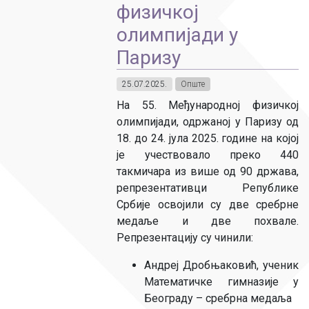
физичкој
олимпијади у
Паризу
25.07.2025.
Опште
На 55. Међународној физичкој
олимпијади, одржаној у Паризу од
18. до 24. јула 2025. године на којој
је учествовало преко 440
такмичара из више од 90 држава,
репрезентативци Републике
Србије освојили су две сребрне
медаље и две похвале.
Репрезентацију су чинили:
Андреј Дробњаковић, ученик
Математичке гимназије у
Београду – сребрна медаља