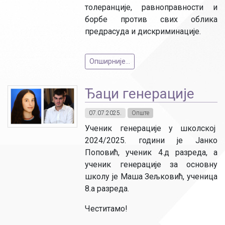
толеранције, равноправности и
борбе против свих облика
предрасуда и дискриминације.
Опширније...
Ђаци генерације
07.07.2025.
Опште
Ученик генерације у школској
2024/2025. години је Јанко
Поповић, ученик 4.д разреда, а
ученик генерације за основну
школу је Маша Зељковић, ученица
8.а разреда.
Честитамо!