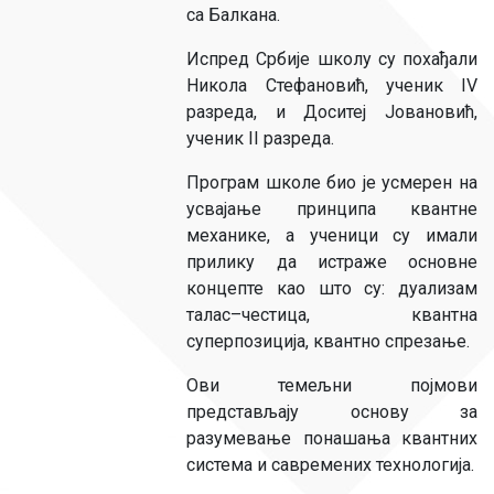
са Балкана.
Испред Србије школу су похађали
Никола Стефановић, ученик IV
разреда, и Доситеј Јовановић,
ученик II разреда.
Програм школе био је усмерен на
усвајање принципа квантне
механике, а ученици су имали
прилику да истраже основне
концепте као што су: дуализам
талас–честица, квантна
суперпозиција, квантно спрезање.
Ови темељни појмови
представљају основу за
разумевање понашања квантних
система и савремених технологија.