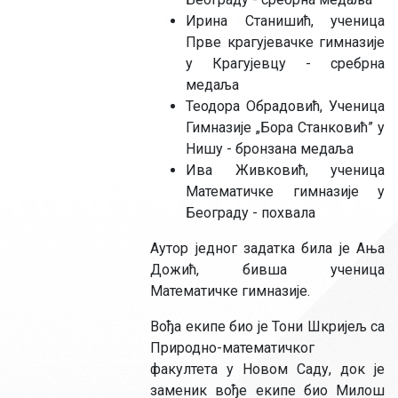
Ирина Станишић, ученица
Прве крагујевачке гимназије
у Крагујевцу - сребрна
медаља
Теодора Обрадовић, Ученица
Гимназије „Бора Станковић” у
Нишу - бронзана медаља
Ива Живковић, ученица
Математичке гимназије у
Београду - похвала
Аутор једног задатка била је Ања
Дожић, бивша ученица
Математичке гимназије.
Вођа екипе био је Тони Шкријељ са
Природно-математичког
факултета у Новом Саду, док је
заменик вође екипе био Милош