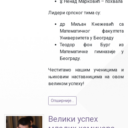
🎖 Ненад Марковић – похвала
Лидери српског тима су:
др Миљан Кнежевић са
Математичког факултета
Универзитета у Београду
Теодор фон Бург из
Математичке гимназије у
Београду.
Честитамо нашим ученицима и
њиховим наставницима на овом
великом успеху!
Опширније...
Велики успех