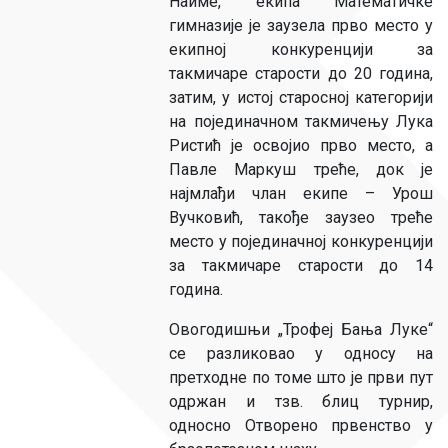
Наиме, екипа Математичке
гимназије је заузела прво место у
екипној конкуренцији за
такмичаре старости до 20 година,
затим, у истој старосној категорији
на појединачном такмичењу Лука
Ристић је освојио прво место, а
Павле Маркуш треће, док је
најмлађи члан екипе – Урош
Вучковић, такође заузео треће
место у појединачној конкуренцији
за такмичаре старости до 14
година.
Овогодишњи „Трофеј Бања Луке“
се разликовао у односу на
претходне по томе што је први пут
одржан и тзв. блиц турнир,
односно Отворено првенство у