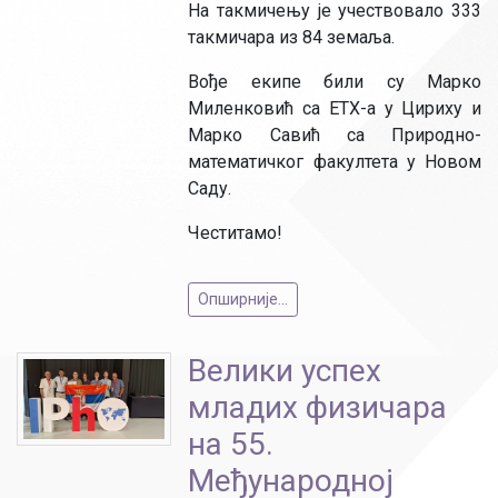
На такмичењу је учествовало 333
такмичара из 84 земаља.
Вође екипе били су Марко
Миленковић са ЕТХ-а у Цириху и
Марко Савић са Природно-
математичког факултета у Новом
Саду.
Честитамо!
Опширније...
Велики успех
младих физичара
на 55.
Међународној