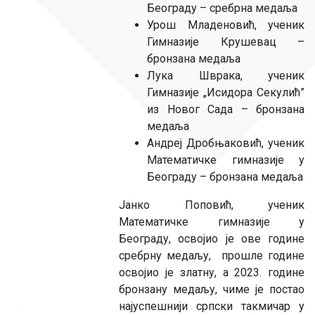
Београду – сребрна медаља
Урош Младеновић, ученик
Гимназије Крушевац –
бронзана медаља
Лука Шврака, ученик
Гимназије „Исидора Секулић”
из Новог Сада – бронзана
медаља
Андреј Дробњаковић, ученик
Математичке гимназије у
Београду – бронзана медаља
Јанко Поповић, ученик
Математичке гимназије у
Београду, освојио је ове године
сребрну медаљу, прошле године
освојио је златну, а 2023. године
бронзану медаљу, чиме је постао
најуспешнији српски такмичар у