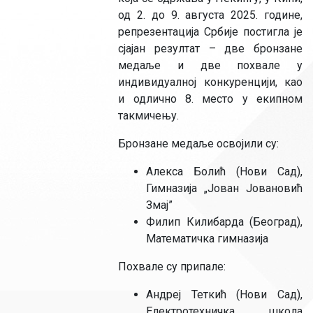
од 2. до 9. августа 2025. године,
репрезентација Србије постигла је
сјајан резултат – две бронзане
медаље и две похвале у
индивидуалној конкуренцији, као
и одлично 8. место у екипном
такмичењу.
Бронзане медаље освојили су:
Алекса Болић (Нови Сад),
Гимназија „Јован Јовановић
Змај”
Филип Килибарда (Београд),
Математичка гимназија
Похвале су припале:
Андреј Теткић (Нови Сад),
Електротехничка школа