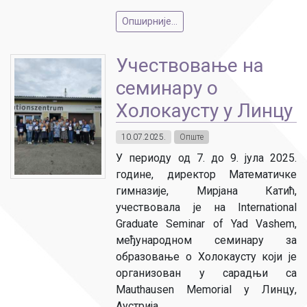
Опширније...
Учествовање на
семинару о
Холокаусту у Линцу
10.07.2025.
Опште
У периоду од 7. до 9. јула 2025.
године, директор Математичке
гимназије, Мирјана Катић,
учествовала је на International
Graduate Seminar of Yad Vashem,
међународном семинару за
образовање о Холокаусту који је
организован у сарадњи са
Mauthausen Memorial у Линцу,
Аустрија.