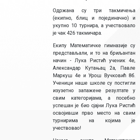
Одржана су три такмичења
(екипно, блиц и појединачно) и
укупно 10 турнира, а учествовало
је чак 426 такмичара.
Екипу Математичке гимназије су
представљали, и то на бриљантан
начин - Лука Ристић ученик 4е,
Александар Кутањац 2а, Павле
Маркуш 4е и Урош Вучковић 8б.
Ученици наше школе су постигли
изузетно запажене резултате у
свим категоријама, а посебно
успешан је био сјајни Лука Ристић
освојивши прво место на свим
турнирима на којима је
учествовао!