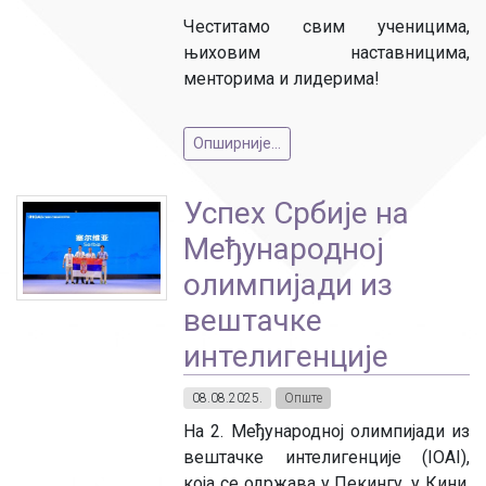
Честитамо свим ученицима,
њиховим наставницима,
менторима и лидерима!
Опширније...
Успех Србије на
Међународној
олимпијади из
вештачке
интелигенције
08.08.2025.
Опште
На 2. Међународној олимпијади из
вештачке интелигенције (IOAI),
која се одржава у Пекингу, у Кини,