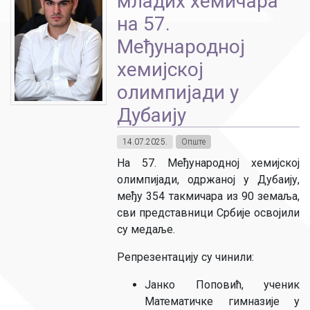
младих хемичара
на 57.
Међународној
хемијској
олимпијади у
Дубаију
14.07.2025.
Опште
На 57. Међународној хемијској
олимпијади, одржаној у Дубаију,
међу 354 такмичара из 90 земаља,
сви представници Србије освојили
су медаље.
Репрезентацију су чинили:
Јанко Поповић, ученик
Математичке гимназије у