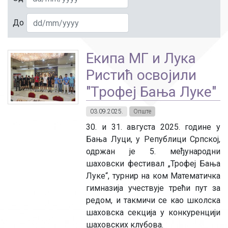
До
Екипа МГ и Лука
Ристић освојили
"Трофеј Бања Луке"
03.09.2025.
Опште
30. и 31. августа 2025. године у
Бања Луци, у Републици Српској,
одржан је 5. међународни
шаховски фестивал „Трофеј Бања
Луке“, турнир на ком Математичка
гимназија учествује трећи пут за
редом, и такмичи се као школска
шаховска секција у конкуренцији
шаховских клубова.