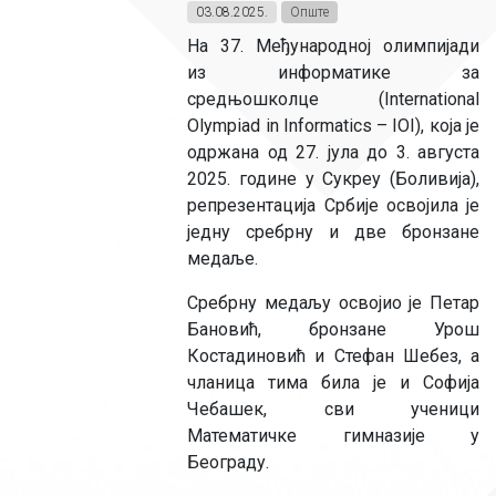
03.08.2025.
Опште
На 37. Међународној олимпијади
из информатике за
средњошколце (International
Olympiad in Informatics – IOI), која је
одржана од 27. јула до 3. августа
2025. године у Сукреу (Боливија),
репрезентација Србије освојила је
једну сребрну и две бронзане
медаље.
Сребрну медаљу освојио је Петар
Бановић, бронзане Урош
Костадиновић и Стефан Шебез, а
чланица тима била је и Софија
Чебашек, сви ученици
Математичке гимназије у
Београду.