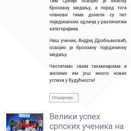
Тим Србије освојио је екипну
бронзану медаљу, а поред тога
чланови тима донели су пет
појединачних одличја у различитим
категоријама.
Наш ученик, Андреј Дробњаковић,
освојио је бронзану појединачну
медаљу.
Честитамо свим такмичарима и
желимо им још много нових
успеха у будућности!
Опширније...
Велики успех
српских ученика на