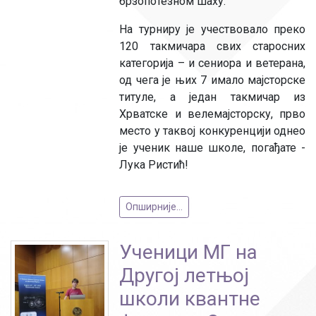
брзопотезном шаху.
На турниру је учествовало преко
120 такмичара свих старосних
категорија – и сениора и ветерана,
од чега је њих 7 имало мајсторске
титуле, а један такмичар из
Хрватске и велемајсторску, прво
место у таквој конкуренцији однео
је ученик наше школе, погађате -
Лука Ристић!
Опширније...
Ученици МГ на
Другој летњој
школи квантне