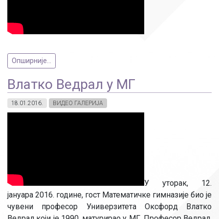
Опширније...
Влатко Ведрал у МГ
18.01.2016.
ВИДЕО ГАЛЕРИЈА
У уторак, 12.
јануара 2016. године, гост Математичке гимназије био је
чувени професор Универзитета Оксфорд Влатко
Ведрал који је 1990. матурирао у МГ. Професор Ведрал,