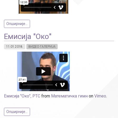
Опширније...
Емисија "Око"
11.01.2018.
ВИДЕО ГАЛЕРИЈА
Емисија "Око", РТС
from
Математичка гимн
on
Vimeo
.
Опширније...