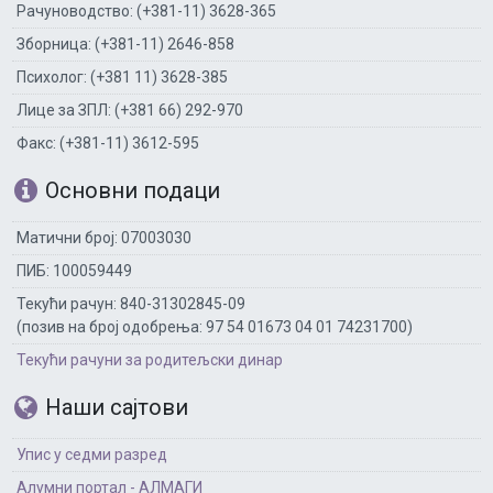
Рачуноводство: (+381-11) 3628-365
Зборница: (+381-11) 2646-858
Психолог: (+381 11) 3628-385
Лице за ЗПЛ: (+381 66) 292-970
Факс: (+381-11) 3612-595
Основни подаци
Матични број: 07003030
ПИБ: 100059449
Текући рачун: 840-31302845-09
(позив на број одобрења: 97 54 01673 04 01 74231700)
Текући рачуни за родитељски динар
Наши сајтови
Упис у седми разред
Алумни портал - АЛМАГИ