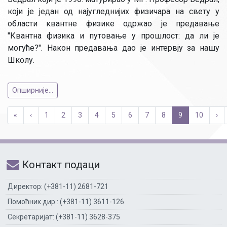
који je један од најугледнијих физичара на свету у
области квантне физике одржао је предавање
"Квантна физика и путовање у прошлост: да ли је
могуће?". Након предавања дао је интервју за нашу
Школу.
Опширније...
«
‹
1
2
3
4
5
6
7
8
9
10
›
Контакт подаци
Директор: (+381-11) 2681-721
Помоћник дир.: (+381-11) 3611-126
Секретаријат: (+381-11) 3628-375