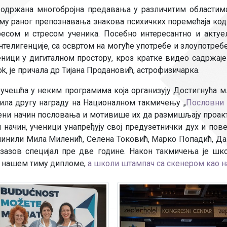
Рачуноводство
 одржана многобројна предавања у различитим областима.
у раног препознавања знакова психичких поремећаја код 
Библиотекар
ресом и стресом ученика. Посебно интересантно и акт
телигенције, са освртом на могуће употребе и злоупотреб
Помоћно-техни
ници у дигиталном простору, кроз кратке видео садржа
ok, је причала др Тијана Продановић, астрофизичарка.
учешћа у неким програмима која организују Достигнућа м
ила другу награду на Националном такмичењу „
Пословни 
ни начин пословања и мотивише их да размишљају проакти
начин, ученици унапређују свој предузетнички дух и пов
 чинили Мила Миленић, Селена Токовић, Марко Попадић, Д
Изазов специјал пре две године. Након такмичења је шко
и нашем тиму дипломе,
а школи штампач са скенером као н