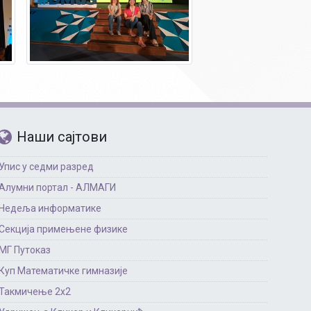
Наши сајтови
Упис у седми разред
Алумни портал - АЛМАГИ
Недеља информатике
Секција примењене физике
МГ Путоказ
Куп Математичке гимназије
Такмичење 2х2