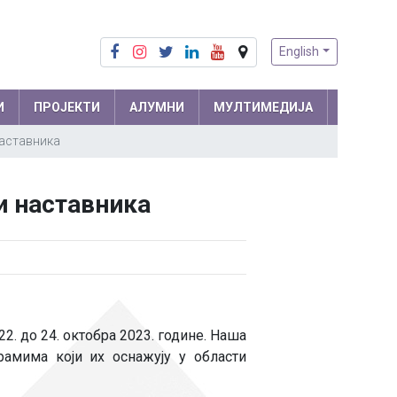
English
И
ПРОЈЕКТИ
АЛУМНИ
МУЛТИМЕДИЈА
наставника
Припреме из математике
Математика
и наставника
Припреме из физике
Физика
м и
Информатика
ра
Биологија
Хемија
Друштвене науке
. до 24. октобра 2023. године. Наша
рамима који их оснажују у области
Српски језик
 мреже