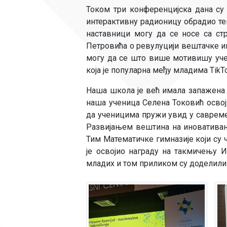
Током три конференцијска дана су
интерактивну радионицу обрадио тем
наставници могу да се носе са ст
Петровића о ревулуцији вештачке ин
могу да се што више мотивишу уче
која је популарна међу младима TikT
Наша школа је већ имала запажена 
наша ученица Селена Токовић освој
да ученицима пружи увид у савреме
Развијањем вештина на иновативан 
Тим Математичке гимназије који су
је освојио награду на такмичењу 
младих и том приликом су доделил