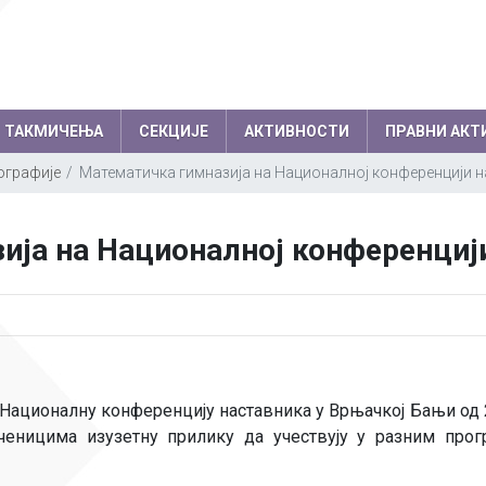
ТАКМИЧЕЊА
СЕКЦИЈЕ
АКТИВНОСТИ
ПРАВНИ АКТ
графије
Математичка гимназија на Националној конференцији 
емљи по годинама
Резултати на међународним
колски одбор
Директор
ија на Националној конференциј
такмичењима по годинама
вет родитеља
Секретар школе
Успеси на међународним, европски
нички парламент
Помоћник директо
балканским олимпијадама
Успеси на осталим међународним
Професори
такмичењима
Психолози
Националну конференцију наставника у Врњачкој Бањи од 22
Информатичар
еницима изузетну прилику да учествују у разним прог
Администратори