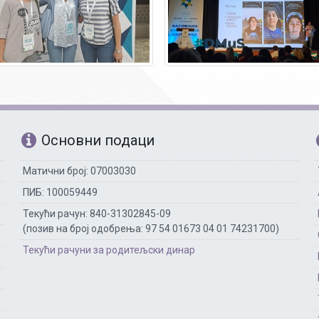
Основни подаци
Матични број: 07003030
ПИБ: 100059449
Текући рачун: 840-31302845-09
(позив на број одобрења: 97 54 01673 04 01 74231700)
Текући рачуни за родитељски динар