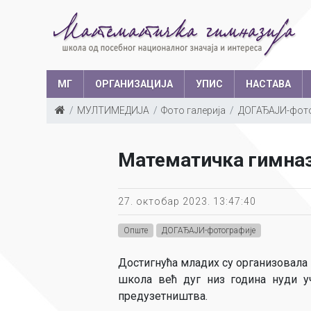
МГ
ОРГАНИЗАЦИЈА
УПИС
НАСТАВА
МУЛТИМЕДИЈА
Фото галерија
ДОГАЂАЈИ-фото
Такмичења у з
Структура запослених
Ш
Математичка гимназ
Са
Уче
27. октобар 2023. 13:47:40
Опште
ДОГАЂАЈИ-фотографије
Достигнућа младих су организовала 
школа већ дуг низ година нуди уч
предузетништва.