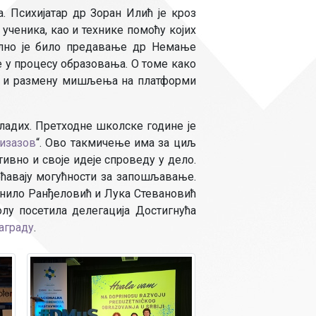
Страни језици
 Психијатар др Зоран Илић је кроз
ученика, као и технике помоћу којих
Физичко васпитање
уелно је било предавање др Немање
Критеријуми за оце
е у процесу образовања. О томе како
чко особље
је и размену мишљења на платформи
ладих. Претходне школске године је
изазов
“. Ово такмичење има за циљ
вно и своје идеје спроведу у дело.
ећавају могућности за запошљавање.
анило Ранђеловић и Лука Стевановић
лу посетила делегација Достигнућа
аграду
.