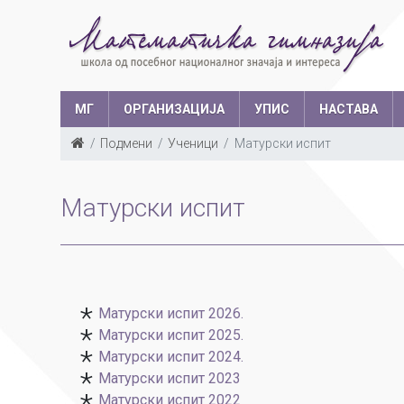
МГ
ОРГАНИЗАЦИЈА
УПИС
НАСТАВА
Подмени
Ученици
Матурски испит
Такмичења у з
Структура запослених
Ш
Матурски испит
Са
Уче
Матурски испит 2026.
Матурски испит 2025.
Матурски испит 2024.
Матурски испит 2023
Матурски испит 2022