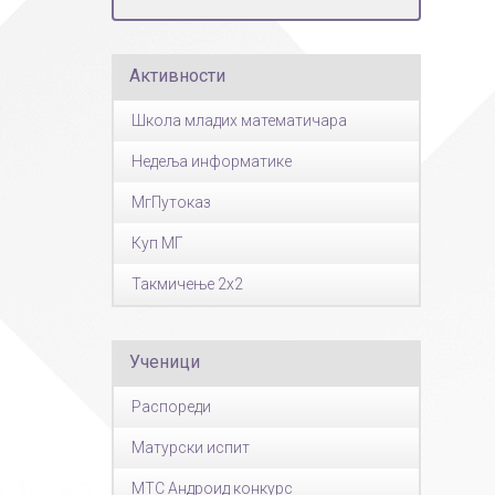
Страни језици
Физичко васпитање
Активности
Критеријуми за оце
чко особље
Школа младих математичара
Недеља информатике
МгПутоказ
Куп МГ
Такмичење 2x2
Ученици
Распореди
Матурски испит
МТС Андроид конкурс