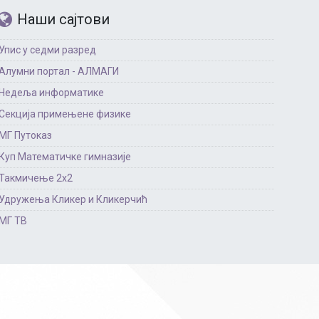
Наши сајтови
Упис у седми разред
Алумни портал - АЛМАГИ
Недеља информатике
Секција примењене физике
МГ Путоказ
Куп Математичке гимназије
Такмичење 2х2
Удружења Кликер и Кликерчић
МГ ТВ