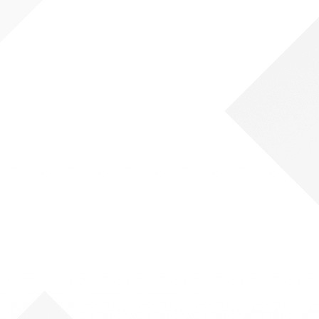
Рачуноводство
Библиотекар
Помоћно-техни