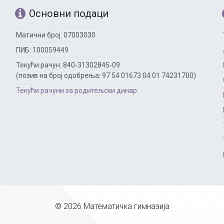
Основни подаци
Матични број: 07003030
ПИБ: 100059449
Текући рачун: 840-31302845-09
(позив на број одобрења: 97 54 01673 04 01 74231700)
Текући рачуни за родитељски динар
© 2026 Математичка гимназија