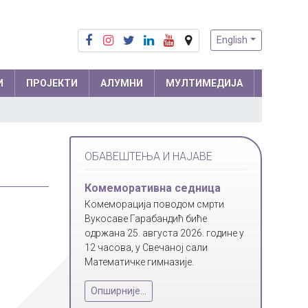
English
И
ПРОЈЕКТИ
АЛУМНИ
МУЛТИМЕДИЈА
Припреме из математике
Математика
ОБАВЕШТЕЊА И НАЈАВЕ
Припреме из физике
Физика
м и
Информатика
Комеморативна седница
ра
Комеморација поводом смрти
Биологија
Вукосаве Гарабандић биће
Хемија
одржана 25. августа 2026. године у
12 часова, у Свечаној сали
Друштвене науке
Математичке гимназије.
Српски језик
 мреже
Опширније...