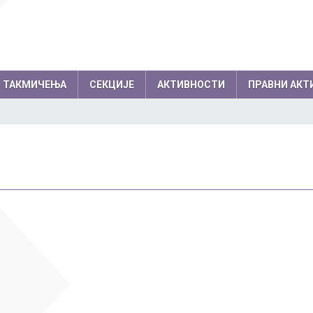
ТАКМИЧЕЊА
СЕКЦИЈЕ
АКТИВНОСТИ
ПРАВНИ АКТ
емљи по годинама
Резултати на међународним
колски одбор
Директор
такмичењима по годинама
вет родитеља
Секретар школе
Успеси на међународним, европски
нички парламент
Помоћник директо
балканским олимпијадама
Успеси на осталим међународним
Професори
такмичењима
Психолози
Информатичар
Администратори