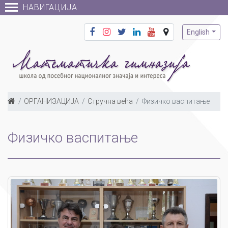
НАВИГАЦИЈА
English
ОРГАНИЗАЦИЈА
Стручна већа
Физичко васпитање
Физичко васпитање