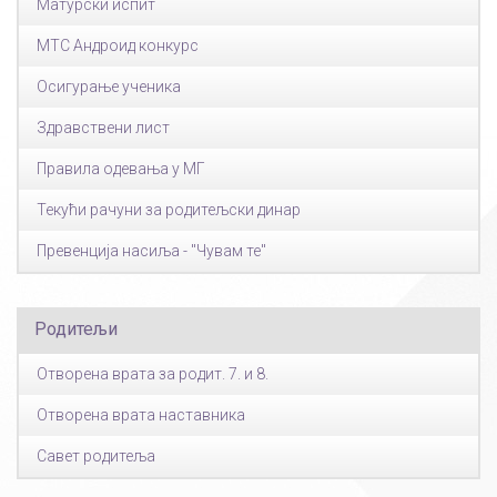
Матурски испит
МТС Андроид конкурс
Осигурање ученика
Здравствени лист
Правила одевања у МГ
Текући рачуни за родитељски динар
Превенција насиља - "Чувам те"
Родитељи
Отворена врата за родит. 7. и 8.
Отворена врата наставника
Савет родитеља