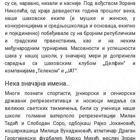
су се, наравно, низали и касније. Под вођством Зорана
Николића, од краја деведестих година прошлог века,
наше шаховске екипе (и мушке и женске, у
конкуренцијама и средњошколаца и основаца, екипно
и појединачно) побеђивале су на бројним републичким
и градским првенствима, као и на неким
међународним турнирима. Масовности и успешности
шаха у нашој школи, у значајној мери је допринела
сарадња са шаховским клубом „Делфин” и
компанијама „Телеком” и „ЈАТ”.
Нека значајна имена...
Многи познати спортисти, јуниорски и сениорски
државни репрезентативци и носиоци медаља са
великих светских такмичења, били су ученици наше
школе: голмани ватерполо репрезентације Милан
Тадић и Слободан Соро, одбојкаш Рајко Јокановић,
кошаркашица Милица Вукадиновић, атлетичар Драган
Георгијевски, фудбалер Мирко Михић, веслач Зоран