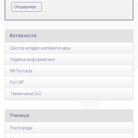
Опширније...
Активности
Школа младих математичара
Недеља информатике
МгПутоказ
Куп МГ
Такмичење 2x2
Ученици
Распореди