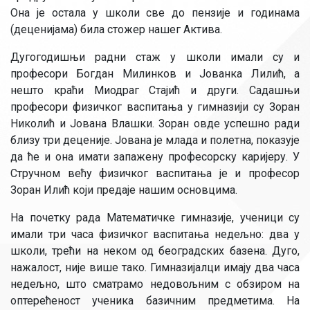
Она је остала у школи све до пензије и годинама
(деценијама) била стожер нашег Актива.
Дугогодишњи радни стаж у школи имали су и
професори Богдан Милинков и Јованка Лилић, a
нешто краћи Миодраг Стајић и други. Садашњи
професори физичког васпитања у гимназији су Зоран
Николић и Јована Влашки. Зоран овде успешно ради
близу три деценије. Јована је млада и полетна, показује
да ће и она имати запажену професорску каријеру. У
Стручном већу физичког васпитања је и професор
Зоран Илић који предаје нашим основцима.
На почетку рада Математичке гимназије, ученици су
имали три часа физичког васпитања недељно: два у
школи, трећи на неком од београдских базена. Дуго,
нажалост, није више тако. Гимназијалци имају два часа
недељно, што сматрамо недовољним с обзиром на
оптерећеност ученика базичним предметима. На