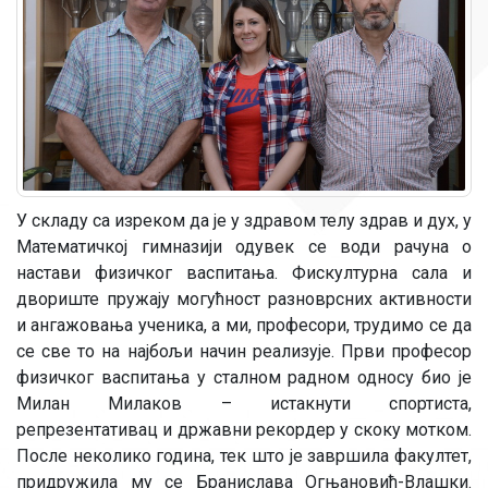
У складу са изреком да је у здравом телу здрав и дух, у
Математичкој гимназији одувек се води рачуна о
настави физичког васпитања. Фискултурна сала и
двориште пружају могућност разноврсних активности
и ангажовања ученика, а ми, професори, трудимо се да
се све то на најбољи начин реализује. Први професор
физичког васпитања у сталном радном односу био је
Милан Милаков – истакнути спортиста,
репрезентативац и државни рекордер у скоку мотком.
После неколико година, тек што је завршила факултет,
придружила му се Бранислава Огњановић-Влашки.