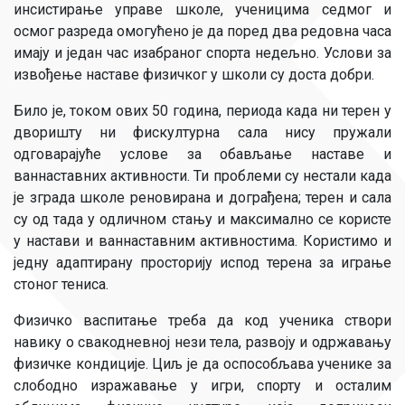
инсистирање управе школе, ученицима седмог и
осмог разреда омогућено је да поред два редовна часа
имају и један час изабраног спорта недељно. Услови за
извођење наставе физичког у школи су доста добри.
Било је, током ових 50 година, периода када ни терен у
дворишту ни фискултурна сала нису пружали
одговарајуће услове за обављање наставе и
ваннаставних активности. Ти проблеми су нестали када
је зграда школе реновирана и дограђена; терен и сала
су од тада у одличном стању и максимално се користе
у настави и ваннаставним активностима. Користимо и
једну адаптирану просторију испод терена за играње
стоног тениса.
Физичко васпитање треба да код ученика створи
навику о свакодневној нези тела, развоју и одржавању
физичке кондиције. Циљ је да оспособљава ученике за
слободно изражавање у игри, спорту и осталим