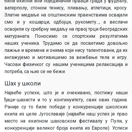
били екипни или појединачни прваци града у фудбалу,
ватерполу, стоном тенису, пливању, атлетици, кросу.
Златне медаље на општинским првенствима освајали
смо и у кошарци, одбојци, рукомету..., а веслачи
освојили су сребрну медаљу на првој трци београдских
матураната. Поносимо се спортским резултатима
наших ученика. Трудимо се да посветимо довољно
пажње и времена и онима који нису талентовани, да их
ангажујемо и мотивишемо за вежбање тела и игру.
Часови физичког су нашим ученицима релаксација и
потреба, са њих се не бежи.
Шах у школи
Највеће успехе, што је и очекивано, постижу наши
ђаци-шахисти и то у континуитету, свих ових година.
Раније су то биле победе у конкуренцији школских
екипа из целе Југославије (највећи наш успех је прво
место на екипном шаховском фестивалу у Пули, у
конкуренцији великог броја екипа из Европе). Успеси