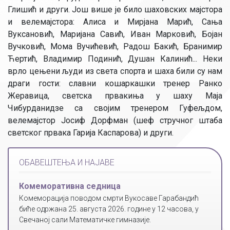
Глишић и други. Још више је било шаховских мајстора
и велемајстора: Алиса и Мирјана Марић, Сања
Вуксановић, Маријана Савић, Иван Марковић, Бојан
Вучковић, Мома Вучићевић, Радош Бакић, Бранимир
Ћертић, Владимир Подинић, Душан Калинић... Неки
врло цењени људи из света спорта и шаха били су нам
драги гости: славни кошаркашки тренер Ранко
Жеравица, светска првакиња у шаху Маја
Чибурданидзе са својим тренером Гуфељдом,
велемајстор Јосиф Дорфман (шеф стручног штаба
светског првака Гарија Каспарова) и други.
ОБАВЕШТЕЊА И НАЈАВЕ
Комеморативна седница
Комеморација поводом смрти Вукосаве Гарабандић
биће одржана 25. августа 2026. године у 12 часова, у
Свечаној сали Математичке гимназије.