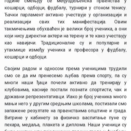
године смењују се међуодељенска првенства у
кошарци, одбојци, фудбалу, турнири у стоном тенису.
Ђачки парламент активно учествује у организацији и
реализацији свих тих манифестација. Овим
такмичењима обухваћен је велики број ученика, а они
који нису директни актери на терену и те како учествују
као навијачи. Традиционалне су и популарне и
утакмице између ученика и професора у фудбалу,
кошарци и одбојци.
Својим радом и односом према ученицима трудили
смо се да им пренесемо љубав према спорту, па су
многи наши ђаци почели активно да тренирају у
клубовима, касније постали познати спортисти, чак и
државни репрезентативци. Иако је број ученика много
мањи него у другим средњим школама, постизали смо
запажене резултате на првенствима општине и града.
Витрине у кабинету за физичко васпитање пуне су
пехара, медаља, плакета и диплома. Наши ученици су