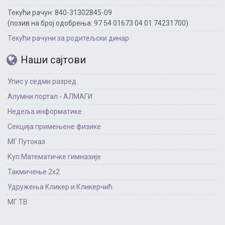
Текући рачун: 840-31302845-09
(позив на број одобрења: 97 54 01673 04 01 74231700)
Текући рачуни за родитељски динар
Наши сајтови
Упис у седми разред
Алумни портал - АЛМАГИ
Недеља информатике
Секција примењене физике
МГ Путоказ
Куп Математичке гимназије
Такмичење 2х2
Удружења Кликер и Кликерчић
МГ ТВ