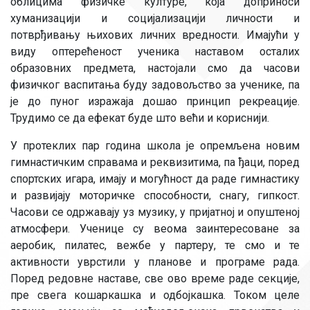
облицима физичке културе, која доприноси
хуманизацији и социјализацији личности и
потврђивању њихових личних вредности. Имајући у
виду оптерећеност ученика наставом осталих
образовних предмета, настојали смо да часови
физичког васпитања буду задовољство за ученике, па
је до пуног изражаја дошао принцип рекреације.
Трудимо се да ефекат буде што већи и кориснији.
У протеклих пар година школа је опремљена новим
гимнастичким справама и реквизитима, па ђаци, поред
спортских игара, имају и могућност да раде гимнастику
и развијају моторичке способности, снагу, гипкост.
Часови се одржавају уз музику, у пријатној и опуштеној
атмосфери. Ученице су веома заинтересоване за
аеробик, пилатес, вежбе у партеру, те смо и те
активности уврстили у планове и програме рада.
Поред редовне наставе, све ово време раде секције,
пре свега кошаркашка и одбојкашка. Током целе