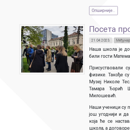
Опширније...
Посета пр
21.04.2023.
Међунар
Наша школа је доч
били гости Математ
Присуствовали су
физике. Такође с
Музеј Николе Тес
Тамара Ђорић Ш
Милошевић.
Наши ученици су 
још угоднији и да
која ће се наста
школа, а договорен