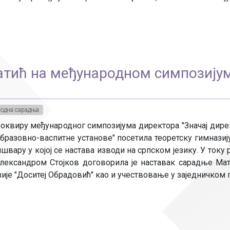
атић на међународном симпозију
одна сарадња
у оквиру међународног симпозијума директора "Значај дире
образовно-васпитне установе" посетила теоретску гимназију
швару у којој се настава изводи на српском језику. У току
лександром Стојков договорила је наставак сарадње Ма
ије "Доситеј Обрадовић" као и учествовање у заједничком п