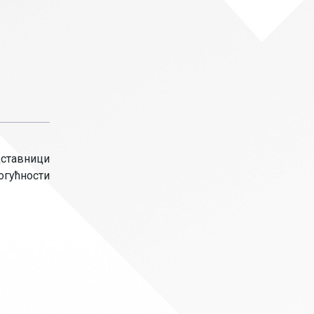
дставници
огућности