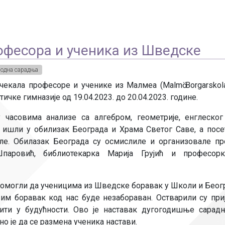
офесора и ученика из Шведске
одна сарадња
екала професоре и ученике из Малмеа (Malmӧ Borgarskola
ичке гимназије од 19.04.2023. до 20.04.2023. године.
 часовима анализе са алгебром, геометрије, енглеског
у ишли у обилизак Београда и Храма Светог Саве, а посе
ле. Обилазак Београда су осмислиле и организовале п
паровић, библиотекарка Марија Грујић и професор
помогли да ученицима из Шведске боравак у Школи и Беог
 им боравак код нас буде незабораван. Остварили су при
вити у будућности. Ово је наставак дугогодишње сара
о је да се размена ученика настави.