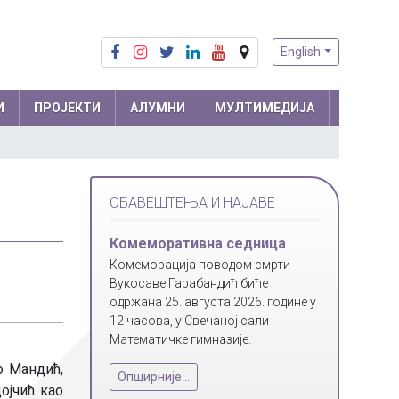
English
И
ПРОЈЕКТИ
АЛУМНИ
МУЛТИМЕДИЈА
Припреме из математике
Математика
ОБАВЕШТЕЊА И НАЈАВЕ
Припреме из физике
Физика
м и
Информатика
Комеморативна седница
ра
Комеморација поводом смрти
Биологија
Вукосаве Гарабандић биће
Хемија
одржана 25. августа 2026. године у
12 часова, у Свечаној сали
Друштвене науке
Математичке гимназије.
Српски језик
о Мандић,
 мреже
Опширније...
ојчић као