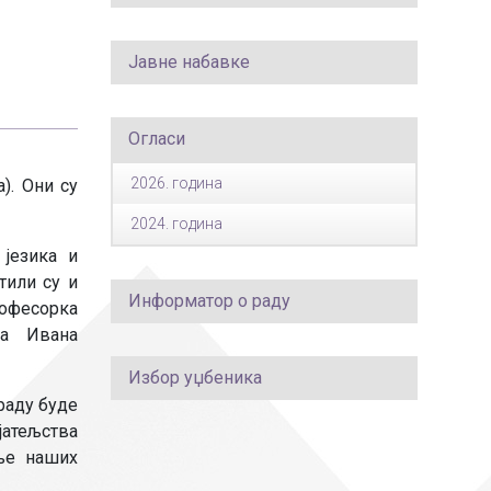
Јавне набавке
Огласи
2026. година
). Они су
2024. година
 језика и
тили су и
Информатор о раду
рофесорка
ка Ивана
Избор уџбеника
раду буде
јатељства
дње наших