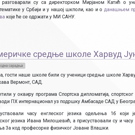
 разговарали су са директорком Мирјаном Катић о ун
ематике у Србији и у нашој шкполи, као и о
данашњем п
ва
које ће се одржати у МИ САНУ.
америчке средње школе Харвуд Ју
одна сарадња
ила, гости наше школе били су ученици средње школе Харв
жава Вермонт, САД.
етили у оквиру програма Спортска дипломатија, спортског
води ПХ интернационал уз подршку Амбасаде САД у Београ
уствовали часу енглеског језика одељења 1б који ј
ског језика Ивана Милошевић, а присуствовали су и часу
а 3а код професорке физичког Јоване Влашки.