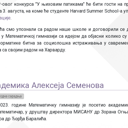
Рачуноводство
овог конкурса "У њиховим патикама" ће бити гости на 
3. августа, на коме ће студенте Harvard Summer School-а у
Библиотекар
ације
.
Помоћно-техни
а смо упознали са радом наше школе и договорили се 
 Математичкој гимназији са идејом да објасни колико су
орматике битна за социолошка истраживања у савремен
а са својим радом на Харварду.
адемика Алексеја Семенова
одна сарадња
 2023. године Математичку гимназију је посетио академи
атематичар, у друштву директора МИСАНУ др Зорана Огњ
а др Ђорђа Баралића.