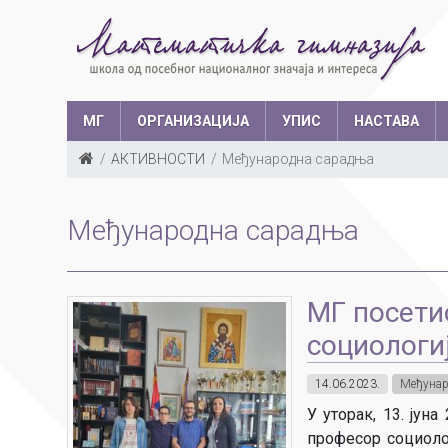
МГ
ОРГАНИЗАЦИЈА
УПИС
НАСТАВА
АКТИВНОСТИ
Међународна сарадња
Такмичења у з
Структура запослених
Ш
Међународна сарадња
Са
Уче
МГ посети
социологи
14.06.2023.
Међунар
У уторак, 13. јун
професор социоло