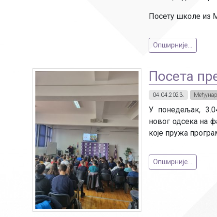
Посету школе из М
Опширније...
Посета пр
04.04.2023.
Међунар
У понедељак, 3.0
новог одсека на 
које пружа програ
Опширније...