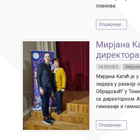
планова.
Опширније...
Мирјана K
директора
16.03.2023.
Међунар
Мирјана Kатић је 
лидера у развоју 
Обрадовић" у Теми
са директорком А
гимназије и гимназ
Опширније...