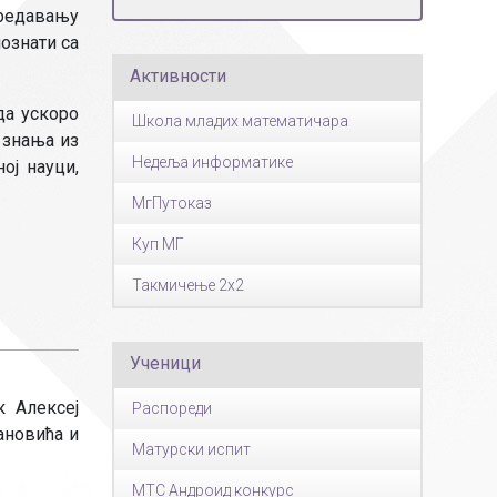
Страни језици
предавању
познати са
Физичко васпитање
Активности
Критеријуми за оце
чко особље
да ускоро
Школа младих математичара
 знања из
Недеља информатике
ој науци,
МгПутоказ
Куп МГ
Такмичење 2x2
Ученици
к Алексеј
Распореди
ановића и
Матурски испит
МТС Андроид конкурс