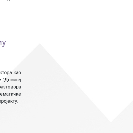
му
ктора као
 "Доситеј
 разговора
тематичке
ројекту.