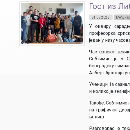
Гост из Ли
31.03.2023.
Међунар
У оквиру сарадњ
професорка српск
један у низу часо
Час српског јези
Себтимио је у С
београдску гимназ
Алберт Ајнштајн уп
Ученици 1а сазнал
и колико је значај
Такође, Себтимио 
на графички диза
волиш.
Разговорао је тек