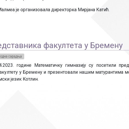
алмеа је организовала директорка Мирјана Катић.
едставника факултета у Бремену
одна сарадња
4.2023. године Математичку гимназију су посетили пре
факултету у Бремену и презентовали нашим матурантима м
мски језик Kотлин.