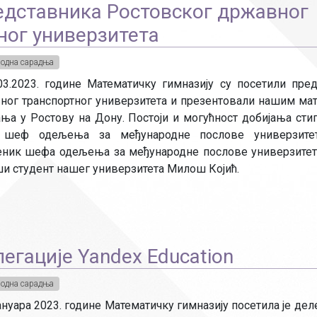
едставника Ростовског државног
ног универзитета
одна сарадња
03.2023. године Математичку гимназију су посетили пре
ног транспортног универзитета и презентовали нашим ма
ња у Ростову на Дону. Постоји и могућност добијања стип
: шеф одељења за међународне послове универзите
еник шефа одељења за међународне послове универзите
и студент нашег универзитета Милош Којић.
егације Yandex Education
одна сарадња
ануара 2023. године Математичку гимназију посетила је дел