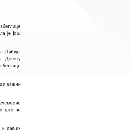
збеглице
ла је још
з Либије.
о Десету
избеглице
уди важни
реусмерио
но што не
у и даљих