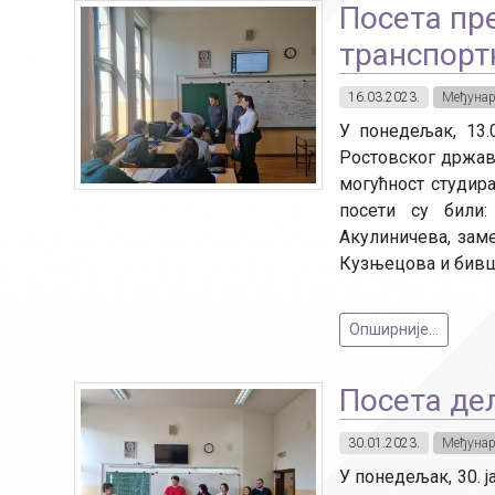
Посета пр
транспорт
16.03.2023.
Међунар
У понедељак, 13.
Ростовског држав
могућност студира
посети су били
Акулиничева, зам
Кузњецова и бивш
Опширније...
Посета дел
30.01.2023.
Међунар
У понедељак, 30. ј