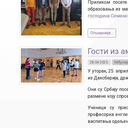
Приликом посете
образовања из мат
господина Семено
Опширније...
Гости из 
28.04.2023.
Међунар
У уторак, 25. апр
из Даксберија, др
Они су Србију пос
размене коју спро
Ученици су прис
професорка енгле
васпитања одељењ