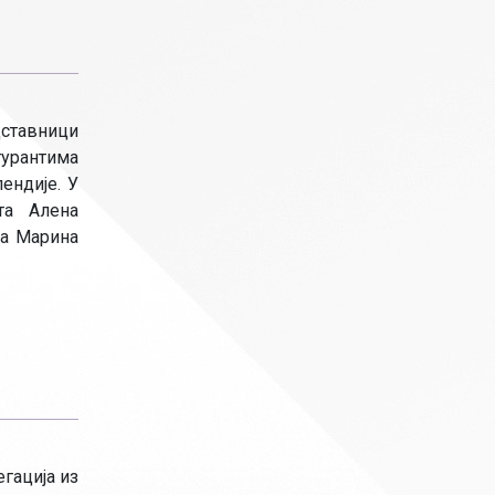
дставници
турантима
ендије. У
та Алена
та Марина
егација из