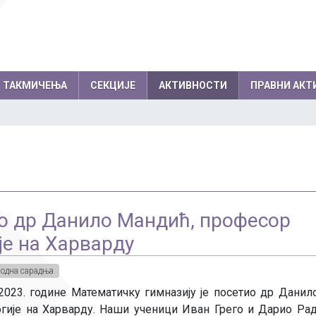
ТАКМИЧЕЊА
СЕКЦИЈЕ
АКТИВНОСТИ
ПРАВНИ АКТ
емљи по годинама
Резултати на међународним
колски одбор
Директор
такмичењима по годинама
вет родитеља
Секретар школе
Успеси на међународним, европски
нички парламент
Помоћник директо
балканским олимпијадама
о др Данило Мандић, професор
Успеси на осталим међународним
Професори
такмичењима
је на Харварду
Психолози
Информатичар
одна сарадња
а 2023. године Математичку гимназију је посетио др Данил
Администратори
гије на Харварду. Наши ученици Иван Грего и Дарио Рад