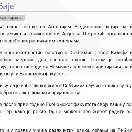
бије
одна сарадња
е наше школе са Агенцијом Уједињених нација за и
ог језика и књижевности Анђелка Петровић организова
ва посвећених различитим културама.
ка и књижевностио посетио је Себтимио Север Калифа и
рбији завршио део основне школе. Потом је похађа
ију, а као стипендиста Немачке академске иницијативе за 
исао је и Економски факултет.
и су да је избеглички живот Себтимиа научио колико су љ
но брзо и лако склапати пријатељства.
је после прве године Економског факултета своју пажњу п
јн, јер, како је рекао 1а, не можеш цео живот радити о
ао и у правцу учења различитих језика, сећања на Либиј