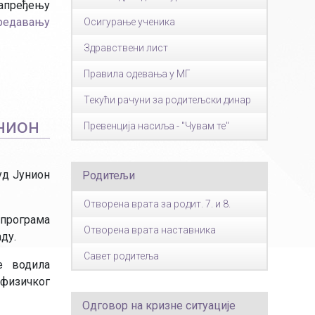
апређењу
редавању
Осигурање ученика
Здравствени лист
Правила одевања у МГ
Текући рачуни за родитељски динар
нион
Превенција насиља - "Чувам те"
уд Јунион
Родитељи
Отворена врата за родит. 7. и 8.
 програма
Отворена врата наставника
ду.
Савет родитеља
е водила
 физичког
Одговор на кризне ситуације