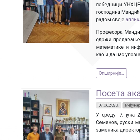
победници УНХЦР-
господина Мандића 
радом своје
аплик
Професора Мандић
одржи предавање у
математике и инф
као и да нас упозн
Опширније...
Посета ак
07.06.2023.
Међунар
У среду, 7. јуна
Семенов, руски м
заменика директор