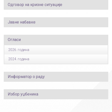
Одговор на кризне ситуације
Јавне набавке
Огласи
2026. година
2024. година
Информатор о раду
Избор уџбеника