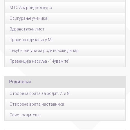
МТС Андроид конкурс
Осигурање ученика
Здравствени лист
Правила одевања у МГ
Текући рачуни за родитељски динар
Превенција насиља - "Чувам те"
Родитељи
Отворена врата за родит. 7. и 8.
Отворена врата наставника
Савет родитеља