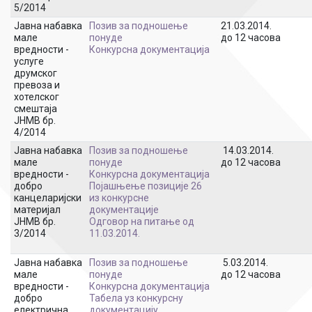
5/2014
Јавна набавка
Позив за подношење
21.03.2014.
мале
понуде
до 12 часова
вредности -
Конкурсна документација
услуге
друмског
превоза и
хотелског
смештаја
ЈНМВ бр.
4/2014
Јавна набавка
Позив за подношење
14.03.2014.
мале
понуде
до 12 часова
вредности -
Конкурсна документација
добро
Појашњење позиције 26
канцеларијски
из конкурсне
материјал
документације
ЈНМВ бр.
Oдговор на питање од
3/2014
11.03.2014.
Јавна набавка
Позив за подношење
5.03.2014.
мале
понуде
до 12 часова
вредности -
Конкурсна документација
добро
Табела уз конкурсну
електрична
документацију