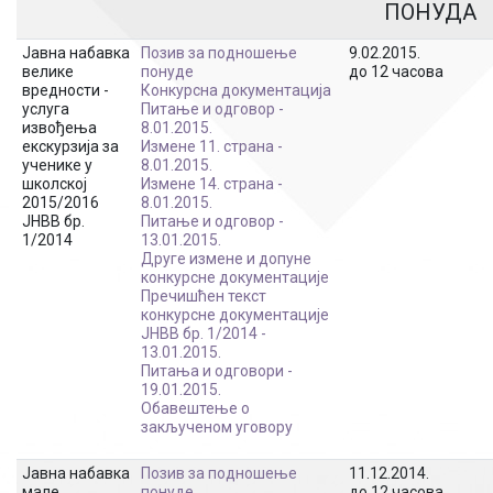
ПОНУДА
Јавна набавка
Позив за подношење
9.02.2015.
велике
понуде
до 12 часова
вредности -
Конкурсна документација
услуга
Питање и одговор -
извођења
8.01.2015.
екскурзија за
Измене 11. страна -
ученике у
8.01.2015.
школској
Измене 14. страна -
2015/2016
8.01.2015.
ЈНВВ бр.
Питање и одговор -
1/2014
13.01.2015.
Друге измене и допуне
конкурсне документације
Пречишћен текст
конкурсне документације
ЈНВВ бр. 1/2014 -
13.01.2015.
Питања и одговори -
19.01.2015.
Обавештење о
закљученом уговору
Јавна набавка
Позив за подношење
11.12.2014.
мале
понуде
до 12 часова