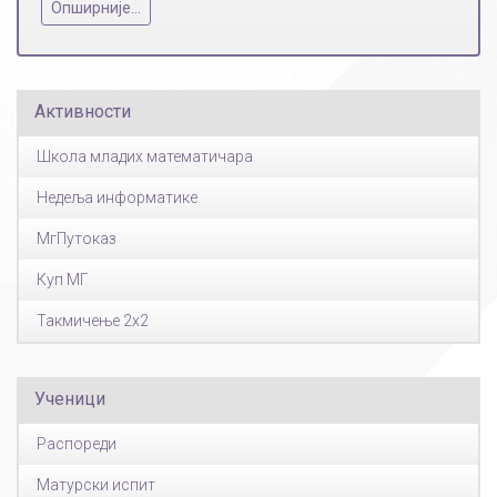
Опширније...
Активности
Школа младих математичара
Недеља информатике
МгПутоказ
Куп МГ
Такмичење 2x2
Ученици
Распореди
Матурски испит