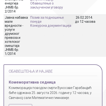
енергија
Обавештење о
ЈНМВ бр.
закљученом уговору
2/2014
Јавна набавка
Позив за подношење
26.02.2014.
мале
понуде
до 12 часова
вредности -
Конкурсна документација
услуге
друмског
превоза и
хотелског
смештаја
ЈНМВ бр.
1/2014
ОБАВЕШТЕЊА И НАЈАВЕ
Комеморативна седница
Комеморација поводом смрти Вукосаве Гарабандић
биће одржана 25. августа 2026. године у 12 часова, у
Свечаној сали Математичке гимназије.