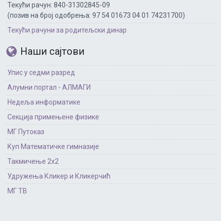
Текући рачун: 840-31302845-09
(позив на број одобрења: 97 54 01673 04 01 74231700)
Текући рачуни за родитељски динар
Наши сајтови
Упис у седми разред
Алумни портал - АЛМАГИ
Недеља информатике
Секција примењене физике
МГ Путоказ
Куп Математичке гимназије
Такмичење 2х2
Удружења Кликер и Кликерчић
МГ ТВ