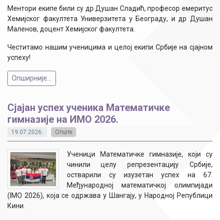
Ментори екипе били су др Душан Сладић, професор емеритус
Хемијског факултета Универзитета у Београду, и др Душан
Маленов, доцент Хемијског факултета.
Честитамо нашим ученицима и целој екипи Србије на сјајном
успеху!
Опширније...
Сјајан успех ученика Математичке
гимназије на ИMO 2026.
19.07.2026.
Опште
Ученици Математичке гимназије, који су
чинили целу репрезентацију Србије,
остварили су изузетан успех на 67.
Међународној математичкој олимпијади
(IMO 2026), која се одржава у Шангају, у Народној Републици
Кини.