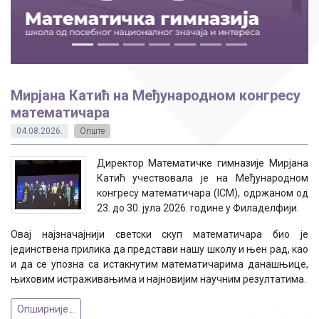
Мирјана Катић на Међународном конгресу
математичара
04.08.2026.
Опште
Директор Математичке гимназије Мирјана
Катић учествовала је на Међународном
конгресу математичара (ICM), одржаном од
23. до 30. јула 2026. године у Филаделфији.
Овај најзначајнији светски скуп математичара био је
јединствена прилика да представи нашу школу и њен рад, као
и да се упозна са истакнутим математичарима данашњице,
њиховим истраживањима и најновијим научним резултатима.
Опширније...