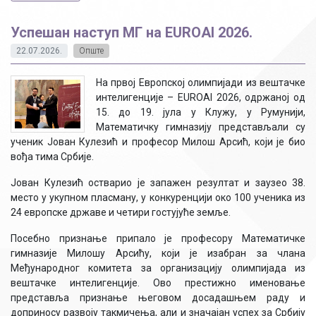
Успешан наступ МГ на EUROAI 2026.
22.07.2026.
Опште
На првој Европској олимпијади из вештачке
интелигенције – EUROAI 2026, одржаној од
15. до 19. јула у Клужу, у Румунији,
Математичку гимназију представљали су
ученик Јован Кулезић и професор Милош Арсић, који је био
вођа тима Србије.
Јован Кулезић остварио је запажен резултат и заузео 38.
место у укупном пласману, у конкуренцији око 100 ученика из
24 европске државе и четири гостујуће земље.
Посебно признање припало је професору Математичке
гимназије Милошу Арсићу, који је изабран за члана
Међународног комитета за организацију олимпијада из
вештачке интелигенције. Ово престижно именовање
представља признање његовом досадашњем раду и
доприносу развоју такмичења, али и значајан успех за Србију