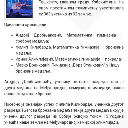
Ташкенту, главном граду Узбекистана. На
овом престижном такмичењу учествовала
су 363 ученика из 92 земље.
Признања су освојили:
Андреј Дробњаковић, Математичка гимназија —
сребрна медаља;
Филип Килибарда, Математичка гимназија — бронзана
медаља;
Ирина Алимпијевић, Математичка гимназија — похвала;
Марко Бранковић, Гимназија „Бора Станковић” у Нишу —
бронзана медаља.
Андреју Дробњаковићу, ученику четвртог разреда, ово је
друга медаља на Међународној хемијској олимпијади, након
прошлогодишње бронзе.
Посебно је значајан успех Филипа Килибарде, ученика другог
разреда. Његова бронзана медаља тек је друга медаља коју је
ученик другог разреда из Србије освојио током 15 година
учешћа наше земље на Међународној хемијској олимпијади.