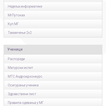
Недеља информатике
МгПутоказ
Куп МГ
Такмичење 2x2
Ученици
Распореди
Матурски испит
МТС Андроид конкурс
Осигурање ученика
Здравствени лист
Правила одевања у МГ