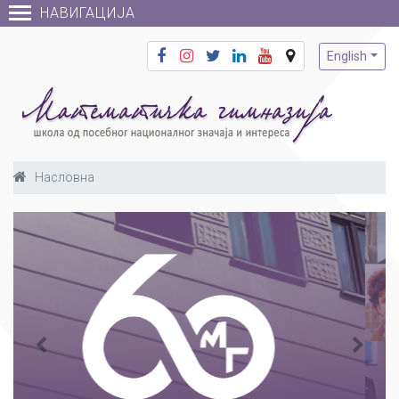
НАВИГАЦИЈА
English
Насловна
&lsaquo;
&rsaqu