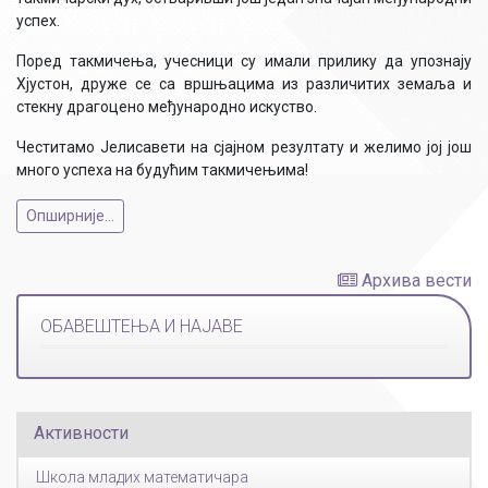
успех.
Поред такмичења, учесници су имали прилику да упознају
Хјустон, друже се са вршњацима из различитих земаља и
стекну драгоцено међународно искуство.
Честитамо Јелисавети на сјајном резултату и желимо јој још
много успеха на будућим такмичењима!
Опширније...
Архива вести
ОБАВЕШТЕЊА И НАЈАВЕ
Активности
Школа младих математичара