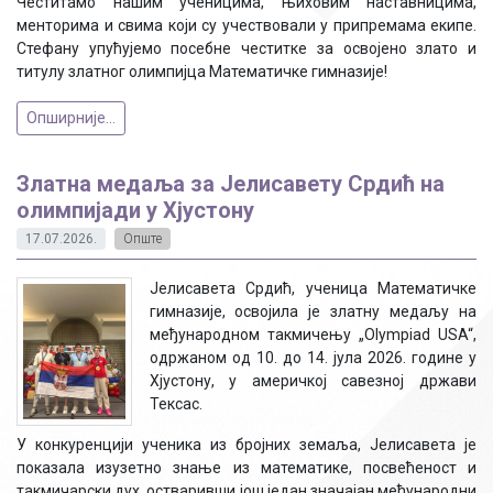
Честитамо нашим ученицима, њиховим наставницима,
менторима и свима који су учествовали у припремама екипе.
Стефану упућујемо посебне честитке за освојено злато и
титулу златног олимпијца Математичке гимназије!
Опширније...
Златна медаља за Јелисавету Срдић на
олимпијади у Хјустону
17.07.2026.
Опште
Јелисавета Срдић, ученица Математичке
гимназије, освојила је златну медаљу на
међународном такмичењу „Olympiad USA“,
одржаном од 10. до 14. јула 2026. године у
Хјустону, у америчкој савезној држави
Тексас.
У конкуренцији ученика из бројних земаља, Јелисавета је
показала изузетно знање из математике, посвећеност и
такмичарски дух, остваривши још један значајан међународни