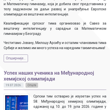
и Математичку гимназију, која је добила свог представника у
телу задуженом за даљи развој и унапређење Европске
олимпијаде из вештачке интелигенције.
Квалификације српског тима организовао је Савез за
вештачку интелигенцију у сарадњи са Математичком
гимназијом у Београду.
Честитамо Јовану, Милошу Арсићу и осталим члановима тима
Србије и желимо им много успеха на наредним такмичењима!
Опширније...
Успех наших ученика на Међународној
хемијској олимпијади
19.07.2026.
Опште
Српски тим остварио је изузетан успех на
58. Међународној хемијској олимпијади,
одржаној од 10. до 19. јула 2026. године у